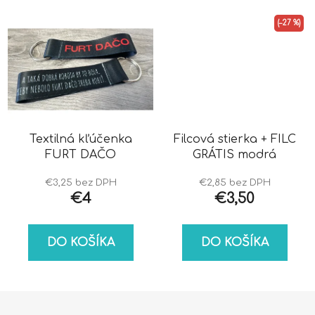
(–27 %)
Textilná kľúčenka
Filcová stierka + FILC
FURT DAČO
GRÁTIS modrá
€3,25 bez DPH
€2,85 bez DPH
€4
€3,50
DO KOŠÍKA
DO KOŠÍKA
Z