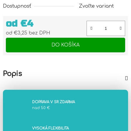
Dostupnosť
Zvoľte variant
od
€4
od
€3,25
bez DPH
Jednotková cena:
DO KOŠÍKA
Popis
DOPRAVA V SR ZDARMA
nad 50 €
VYSOKÁ FLEXIBILITA