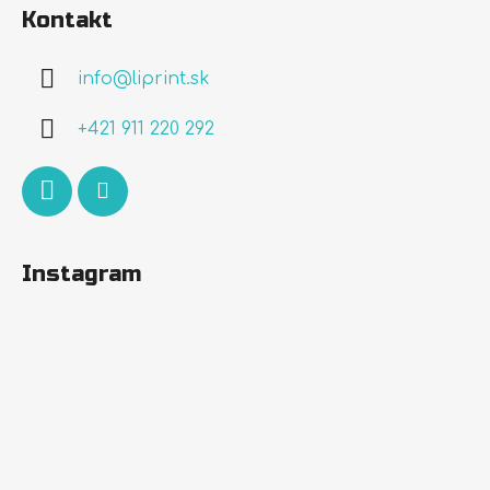
á
Kontakt
p
ä
info
@
liprint.sk
t
i
+421 911 220 292
e
Instagram