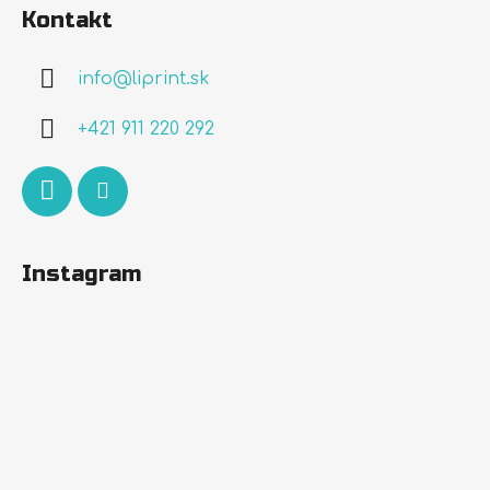
á
Kontakt
p
ä
info
@
liprint.sk
t
i
+421 911 220 292
e
Instagram