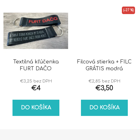
(–27 %)
Textilná kľúčenka
Filcová stierka + FILC
FURT DAČO
GRÁTIS modrá
€3,25 bez DPH
€2,85 bez DPH
€4
€3,50
DO KOŠÍKA
DO KOŠÍKA
Z