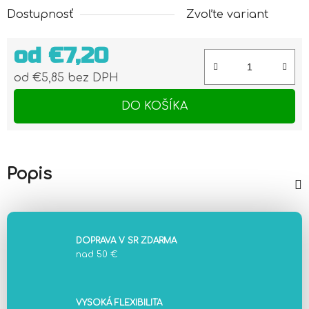
Dostupnosť
Zvoľte variant
od
€7,20
od
€5,85
bez DPH
Jednotková cena:
DO KOŠÍKA
Popis
DOPRAVA V SR ZDARMA
nad 50 €
VYSOKÁ FLEXIBILITA