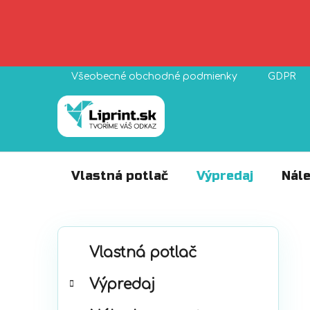
Prejsť
Všeobecné obchodné podmienky
GDPR
na
obsah
Vlastná potlač
Výpredaj
Nále
B
K
Preskočiť
o
Vlastná potlač
a
kategórie
č
t
Výpredaj
n
e
ý
g