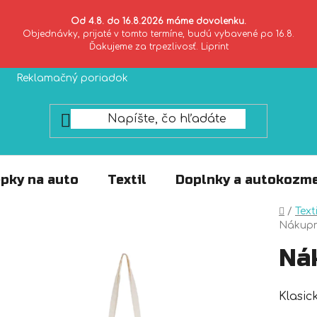
Od 4.8. do 16.8.2026 máme dovolenku.
Objednávky, prijaté v tomto termíne, budú vybavené po 16.8.
Ďakujeme za trpezlivosť. Liprint
Reklamačný poriadok
Zásady ochrany súkromia
pky na auto
Textil
Doplnky a autokozme
Domo
/
Texti
Nákupn
Ná
Klasic