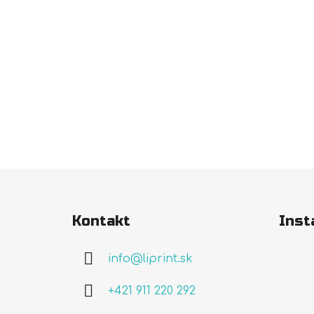
Z
á
Kontakt
Inst
p
ä
info
@
liprint.sk
t
i
+421 911 220 292
e