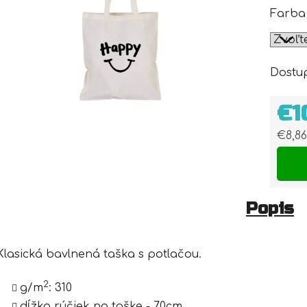
Farba
Dostu
€1
€8,8
Jedn
Popis
Klasická bavlnená taška s potlačou.
2
g/m
:
310
dĺžka rúčiek na taške - 70cm