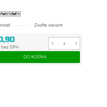
pnosť
Zvoľte variant
0,90
6 bez DPH
otková cena:
DO KOŠÍKA