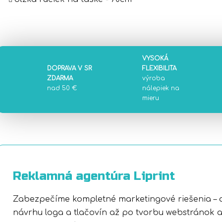
VYSOKÁ
DOPRAVA V SR
FLEXIBILITA
ZDARMA
výroba
nad 50 €
nálepiek na
mieru
Reklamná agentúra Liprint
Zabezpečíme kompletné marketingové riešenia – 
návrhu loga a tlačovín až po tvorbu webstránok 