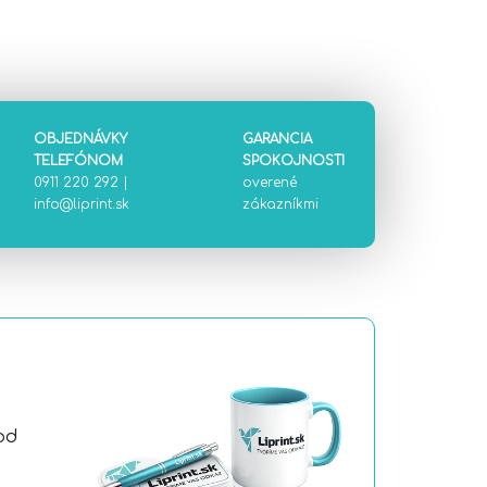
OBJEDNÁVKY
GARANCIA
TELEFÓNOM
SPOKOJNOSTI
0911 220 292
|
overené
info@liprint.sk
zákazníkmi
od
a