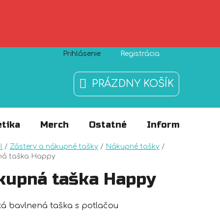
Prihlásenie
Registrácia
Zásady používania súborov cookies
O nás
FAQ
PRÁZDNY KOŠÍK
NÁKUPNÝ
KOŠÍK
tika
Merch
Ostatné
Informácie
v
l
/
Zástery a nákupné tašky
/
Nákupné tašky
/
á taška Happy
kupná taška Happy
ká bavlnená taška s potlačou