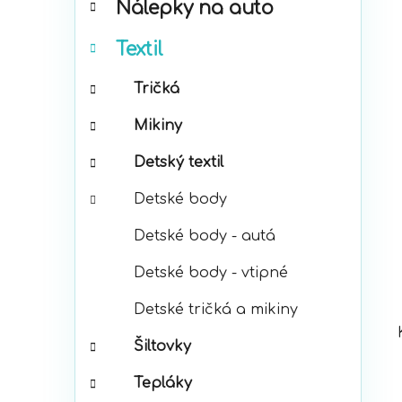
Nálepky na auto
ó
p
r
a
Textil
i
n
e
e
Tričká
l
Mikiny
Detský textil
Detské body
Detské body - autá
Detské body - vtipné
Detské tričká a mikiny
Šiltovky
Tepláky