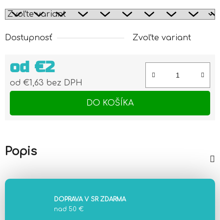
Dostupnosť
Zvoľte variant
od
€2
od
€1,63
bez DPH
Jednotková cena:
DO KOŠÍKA
Popis
DOPRAVA V SR ZDARMA
nad 50 €