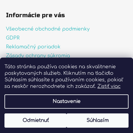
Informácie pre vás
Všeobecné obchodné podmienky
GDPR
Reklamačný poriadok
Zásady ochrany súkromia
Zásady používania súborov cookies
Táto stránka používa cookies na skvalitnenie
poskytovaných služieb. Kliknutím na tlačidlo
O nás
Súhlasím súhlasíte s používaním cookies, pokiaľ
FAQ
sa neskôr nerozhodnete ich zakázať.
Zistiť viac
Postup pri lepení nálepiek
Nastavenie
Vytvoril Shoptet
Odmietnuť
Súhlasím
Copyright 2026
Liprint.sk
. Všetky práva
vyhradené.
Upraviť nastavenie cookies