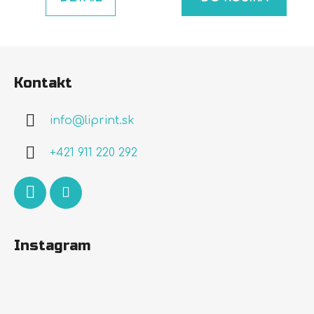
Z
á
Kontakt
p
ä
info
@
liprint.sk
t
i
+421 911 220 292
e
Instagram