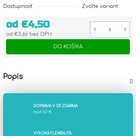
Dostupnosť
Zvoľte variant
od
€4,50
od
€3,66
bez DPH
Jednotková cena:
DO KOŠÍKA
Popis
DOPRAVA V SR ZDARMA
nad 50 €
VYSOKÁ FLEXIBILITA