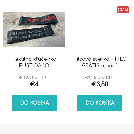
(–27 %)
Textilná kľúčenka
Filcová stierka + FILC
FURT DAČO
GRÁTIS modrá
€3,25 bez DPH
€2,85 bez DPH
€4
€3,50
DO KOŠÍKA
DO KOŠÍKA
Z