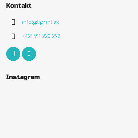
á
Kontakt
p
ä
info
@
liprint.sk
t
i
+421 911 220 292
e
Instagram