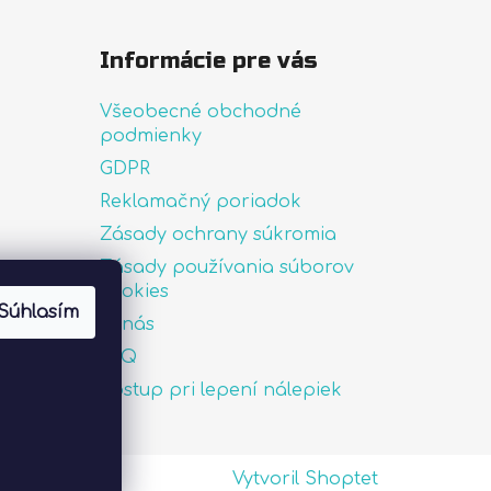
Informácie pre vás
Všeobecné obchodné
podmienky
GDPR
Reklamačný poriadok
Zásady ochrany súkromia
Zásady používania súborov
uté
cookies
Súhlasím
O nás
FAQ
Postup pri lepení nálepiek
Vytvoril Shoptet