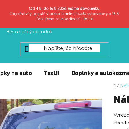
Od 4.8. do 16.8.2026 máme dovolenku.
Objednávky, prijaté v tomto termíne, budú vybavené po 16.8.
Ďakujeme za trpezlivosť. Liprint
Reklamačný poriadok
Zásady ochrany súkromia
pky na auto
Textil
Doplnky a autokozme
Domo
/
Nál
Ná
Vyrez
chcete