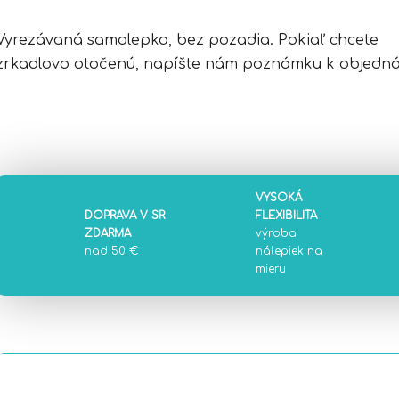
Vyrezávaná samolepka, bez pozadia. Pokiaľ chcete
zrkadlovo otočenú, napíšte nám poznámku k objedná
VYSOKÁ
DOPRAVA V SR
FLEXIBILITA
ZDARMA
výroba
nad 50 €
nálepiek na
mieru