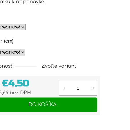
mku k objednávke.
r (cm)
pnosť
Zvoľte variant
d
€4,50
3,66
bez DPH
otková cena:
DO KOŠÍKA