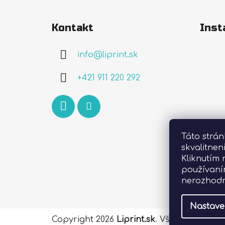
Z
á
Kontakt
Inst
p
ä
info
@
liprint.sk
t
i
+421 911 220 292
e
Táto strá
skvalitnen
Kliknutím 
používaní
nerozhodn
Nastave
Copyright 2026
Liprint.sk
. Všetky práva 