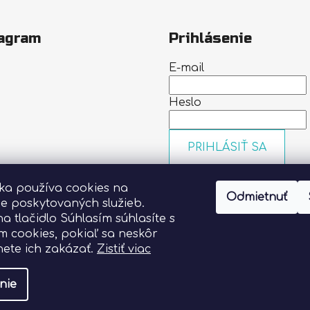
agram
Prihlásenie
E-mail
Heslo
PRIHLÁSIŤ SA
Nová registrácia
Zabudn
nka používa cookies na
heslo
Odmietnuť
Sledovať na Instagrame
ie poskytovaných služieb.
na tlačidlo Súhlasím súhlasíte s
m cookies, pokiaľ sa neskôr
ete ich zakázať.
Zistiť viac
nie
vyhradené.
Upraviť nastavenie cookies