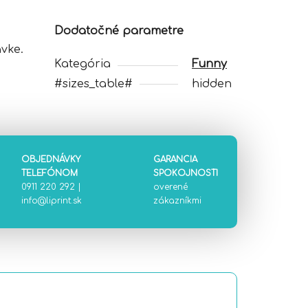
Dodatočné parametre
vke.
Kategória
Funny
#sizes_table#
hidden
OBJEDNÁVKY
GARANCIA
TELEFÓNOM
SPOKOJNOSTI
0911 220 292
|
overené
info@liprint.sk
zákazníkmi