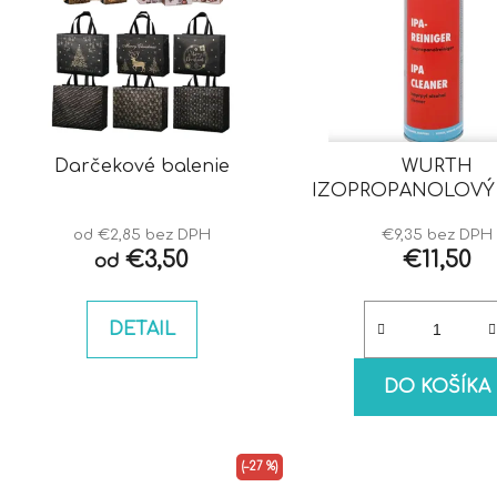
Darčekové balenie
WURTH
IZOPROPANOLOVÝ 
IPA
od €2,85 bez DPH
€9,35 bez DPH
€3,50
€11,50
od
DETAIL
DO KOŠÍKA
(–27 %)