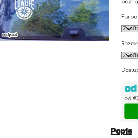
pozná
Farba
Rozme
Dostu
o
od
€
Jedn
Popis