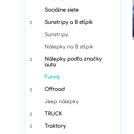
p
r
a
Sociálne siete
i
n
e
e
Sunstripy a B stĺpik
l
Sunstripy
Nálepky na B stĺpik
Nálepky podľa značky
auta
Funny
Offroad
Jeep nálepky
TRUCK
Traktory