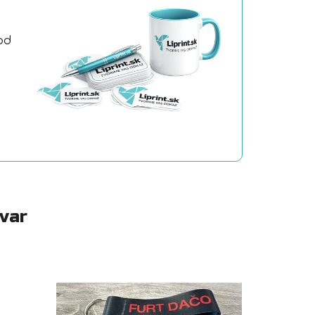
od
a
ovar