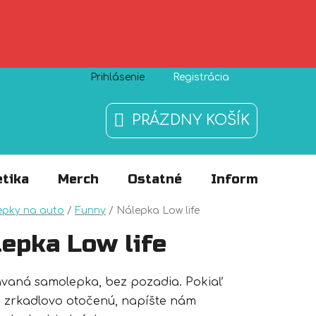
Prihlásenie
Registrácia
Zásady používania súborov cookies
O nás
FAQ
PRÁZDNY KOŠÍK
NÁKUPNÝ
KOŠÍK
tika
Merch
Ostatné
Informácie
v
epky na auto
/
Funny
/
Nálepka Low life
lepka Low life
ávaná samolepka, bez pozadia. Pokiaľ
 zrkadlovo otočenú, napíšte nám