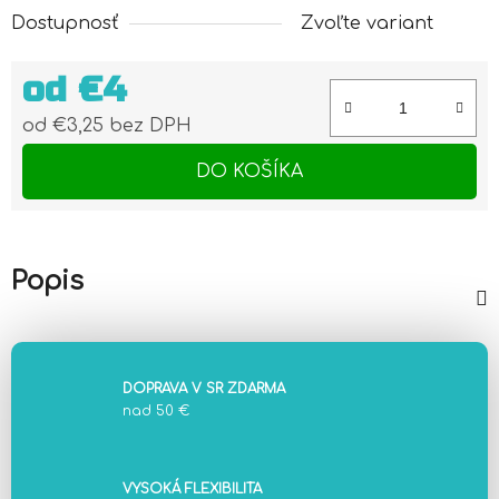
Dostupnosť
Zvoľte variant
od
€4
od
€3,25
bez DPH
Jednotková cena:
DO KOŠÍKA
Popis
DOPRAVA V SR ZDARMA
nad 50 €
VYSOKÁ FLEXIBILITA