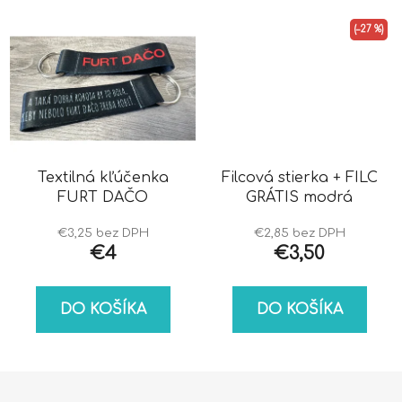
(–27 %)
Textilná kľúčenka
Filcová stierka + FILC
FURT DAČO
GRÁTIS modrá
€3,25 bez DPH
€2,85 bez DPH
€4
€3,50
DO KOŠÍKA
DO KOŠÍKA
Z