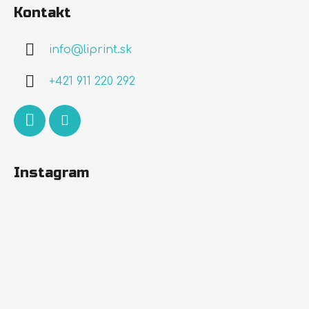
á
Kontakt
p
ä
info
@
liprint.sk
t
i
+421 911 220 292
e
Instagram