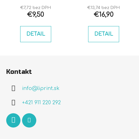
€7,72 bez DPH
€13,74 bez DPH
€9,50
€16,90
DETAIL
DETAIL
Z
á
Kontakt
p
ä
info
@
liprint.sk
t
i
+421 911 220 292
e