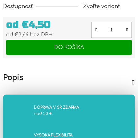
Dostupnosť
Zvoľte variant
od
€4,50
od
€3,66
bez DPH
Jednotková cena:
DO KOŠÍKA
Popis
DOPRAVA V SR ZDARMA
nad 50 €
VYSOKÁ FLEXIBILITA