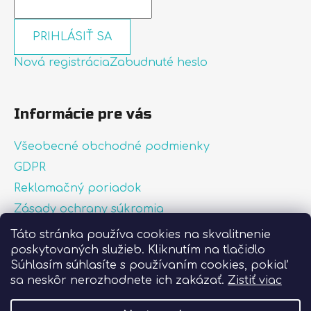
PRIHLÁSIŤ SA
Nová registrácia
Zabudnuté heslo
Informácie pre vás
Všeobecné obchodné podmienky
GDPR
Reklamačný poriadok
Zásady ochrany súkromia
Zásady používania súborov cookies
Táto stránka používa cookies na skvalitnenie
poskytovaných služieb. Kliknutím na tlačidlo
O nás
Súhlasím súhlasíte s používaním cookies, pokiaľ
FAQ
sa neskôr nerozhodnete ich zakázať.
Zistiť viac
Postup pri lepení nálepiek