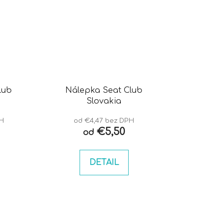
lub
Nálepka Seat Club
Slovakia
PH
od €4,47 bez DPH
€5,50
od
DETAIL