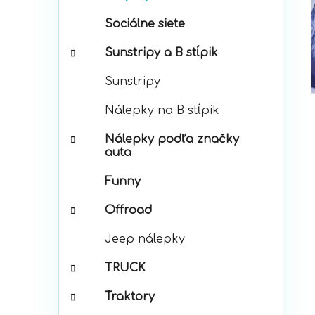
p
r
a
Sociálne siete
i
n
e
e
Sunstripy a B stĺpik
l
Sunstripy
Nálepky na B stĺpik
Nálepky podľa značky
auta
Funny
Offroad
Jeep nálepky
TRUCK
Traktory