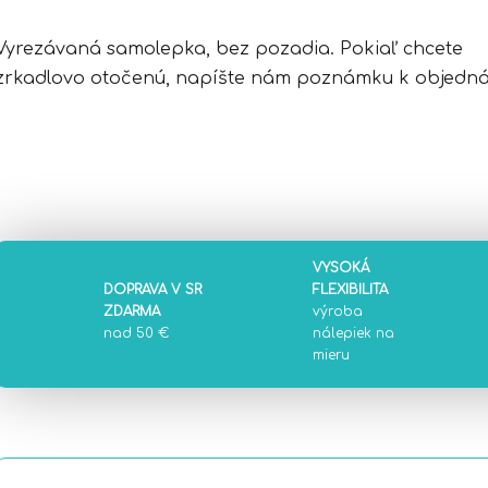
Vyrezávaná samolepka, bez pozadia. Pokiaľ chcete
zrkadlovo otočenú, napíšte nám poznámku k objedná
VYSOKÁ
DOPRAVA V SR
FLEXIBILITA
ZDARMA
výroba
nad 50 €
nálepiek na
mieru