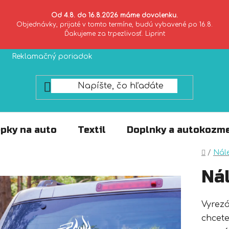
Od 4.8. do 16.8.2026 máme dovolenku.
Objednávky, prijaté v tomto termíne, budú vybavené po 16.8.
Ďakujeme za trpezlivosť. Liprint
Reklamačný poriadok
Zásady ochrany súkromia
pky na auto
Textil
Doplnky a autokozme
Domo
/
Nál
Ná
Vyrez
chcete