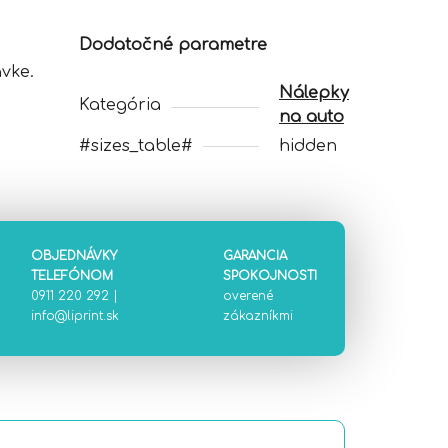
Dodatočné parametre
vke.
Nálepky
Kategória
na auto
#sizes_table#
hidden
OBJEDNÁVKY
GARANCIA
TELEFÓNOM
SPOKOJNOSTI
0911 220 292
|
overené
info@liprint.sk
zákazníkmi