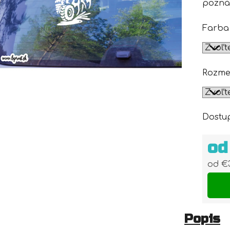
pozná
Farba
Rozme
Dostu
o
od
€
Jedn
Popis