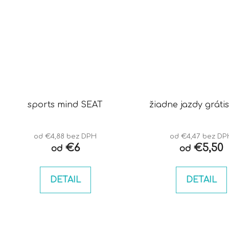
sports mind SEAT
žiadne jazdy gráti
od €4,88 bez DPH
od €4,47 bez DP
€6
€5,50
od
od
DETAIL
DETAIL