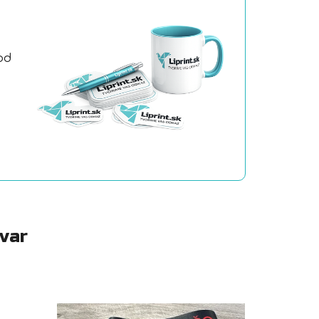
od
a
ovar