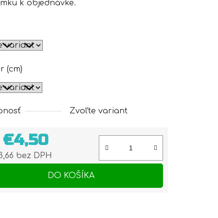
mku k objednávke.
r (cm)
pnosť
Zvoľte variant
d
€4,50
3,66
bez DPH
otková cena:
DO KOŠÍKA