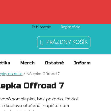
Prihlásenie
Registrácia
Zásady používania súborov cookies
O nás
FAQ
PRÁZDNY KOŠÍK
NÁKUPNÝ
KOŠÍK
tika
Merch
Ostatné
Informácie
v
epky na auto
/
Nálepka Offroad 7
lepka Offroad 7
ávaná samolepka, bez pozadia. Pokiaľ
 zrkadlovo otočenú, napíšte nám