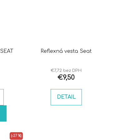
 SEAT
Reflexná vesta Seat
€7,72 bez DPH
€9,50
DETAIL
(–27 %)