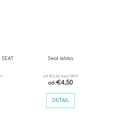
s SEAT
Seat lebka
H
od €3,66 bez DPH
€4,50
od
DETAIL