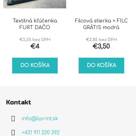
Textilná kľúčenka
Filcová stierka + FILC
FURT DAČO
GRÁTIS modrá
€3,25 bez DPH
€2,85 bez DPH
€4
€3,50
DO KOŠÍKA
DO KOŠÍKA
Z
á
Kontakt
p
ä
info
@
liprint.sk
t
i
+421 911 220 292