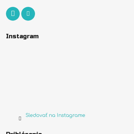
e
Instagram
Sledovať na Instagrame