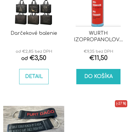
Darčekové balenie
WURTH
IZOPROPANOLOVÝ
ČISTIČ IPA
od €2,85 bez DPH
€9,35 bez DPH
€3,50
€11,50
od
DETAIL
DO KOŠÍKA
(–27 %)