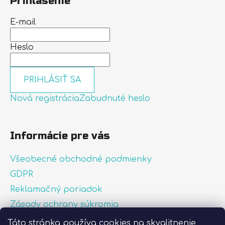
Prihlásenie
E-mail
Heslo
PRIHLÁSIŤ SA
Nová registrácia
Zabudnuté heslo
Informácie pre vás
Všeobecné obchodné podmienky
GDPR
Reklamačný poriadok
Zásady ochrany súkromia
Zásady používania súborov cookies
Táto stránka používa cookies na skvalitnenie