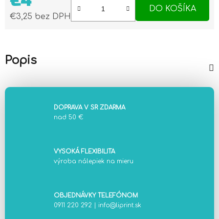
€4
DO KOŠÍKA
€3,25 bez DPH
Jednotková cena:
Popis
DOPRAVA V SR ZDARMA
nad 50 €
VYSOKÁ FLEXIBILITA
výroba nálepiek na mieru
OBJEDNÁVKY TELEFÓNOM
0911 220 292
|
info@liprint.sk