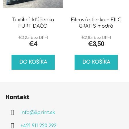
Textilná kľúčenka
Filcová stierka + FILC
FURT DAČO
GRÁTIS modrá
€3,25 bez DPH
€2,85 bez DPH
€4
€3,50
DO KOŠÍKA
DO KOŠÍKA
Z
á
Kontakt
p
ä
info
@
liprint.sk
t
i
+421 911 220 292