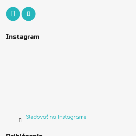
e
Instagram
Sledovať na Instagrame