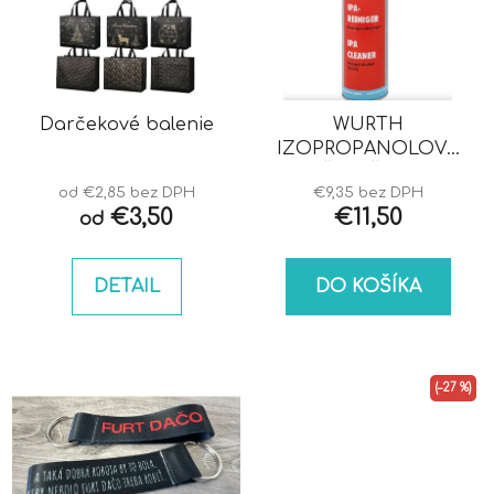
Darčekové balenie
WURTH
IZOPROPANOLOVÝ
ČISTIČ IPA
od €2,85 bez DPH
€9,35 bez DPH
€3,50
€11,50
od
DETAIL
DO KOŠÍKA
(–27 %)