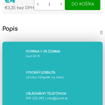
€4
DO KOŠÍKA
€3,25 bez DPH
Jednotková cena:
Popis
DOPRAVA V SR ZDARMA
nad 50 €
VYSOKÁ FLEXIBILITA
výroba nálepiek na mieru
OBJEDNÁVKY TELEFÓNOM
0911 220 292
|
info@liprint.sk