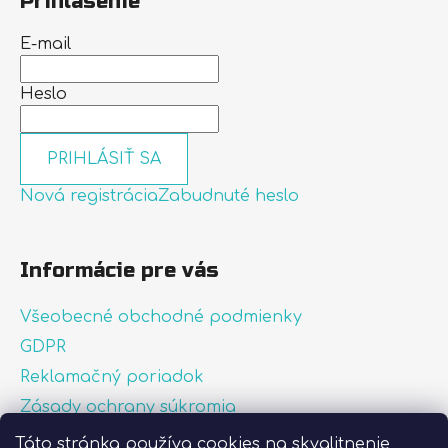
Prihlásenie
E-mail
Heslo
PRIHLÁSIŤ SA
Nová registrácia
Zabudnuté heslo
Informácie pre vás
Všeobecné obchodné podmienky
GDPR
Reklamačný poriadok
Zásady ochrany súkromia
Zásady používania súborov cookies
Táto stránka používa cookies na skvalitnenie