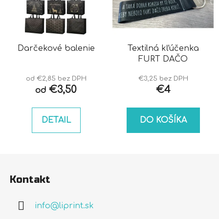
Darčekové balenie
Textilná kľúčenka
FURT DAČO
od €2,85 bez DPH
€3,25 bez DPH
€3,50
€4
od
DETAIL
DO KOŠÍKA
Z
á
Kontakt
p
ä
info
@
liprint.sk
t