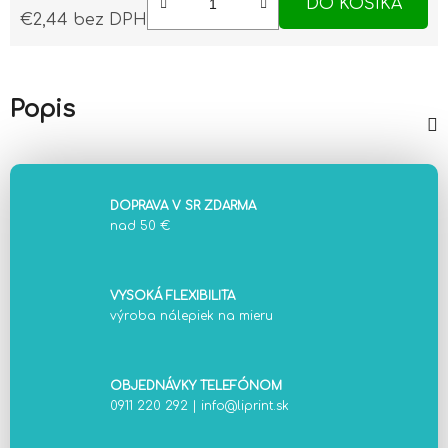
DO KOŠÍKA
€2,44 bez DPH
Jednotková cena:
Popis
DOPRAVA V SR ZDARMA
nad 50 €
VYSOKÁ FLEXIBILITA
výroba nálepiek na mieru
OBJEDNÁVKY TELEFÓNOM
0911 220 292
|
info@liprint.sk