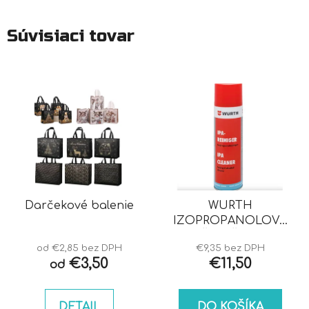
Súvisiaci tovar
Darčekové balenie
WURTH
IZOPROPANOLOVÝ
ČISTIČ IPA
od €2,85 bez DPH
€9,35 bez DPH
€3,50
€11,50
od
DETAIL
DO KOŠÍKA