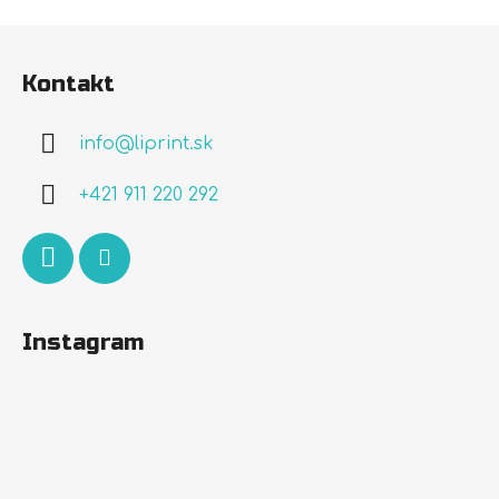
Z
á
Kontakt
p
ä
info
@
liprint.sk
t
i
+421 911 220 292
e
Instagram