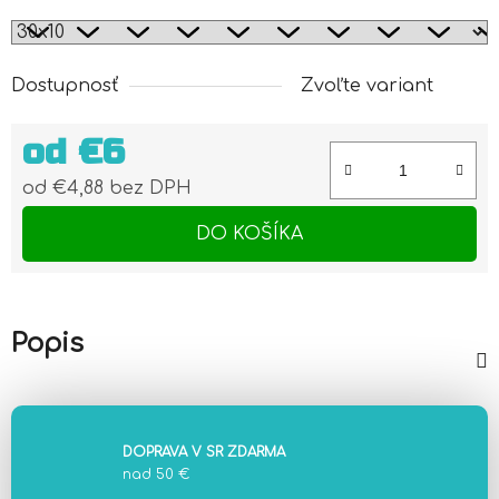
Dostupnosť
Zvoľte variant
od
€6
od
€4,88
bez DPH
Jednotková cena:
DO KOŠÍKA
Popis
DOPRAVA V SR ZDARMA
nad 50 €