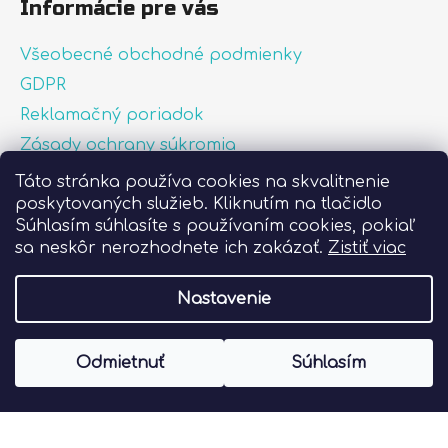
Informácie pre vás
Všeobecné obchodné podmienky
GDPR
Reklamačný poriadok
Zásady ochrany súkromia
Zásady používania súborov cookies
Táto stránka používa cookies na skvalitnenie
poskytovaných služieb. Kliknutím na tlačidlo
O nás
Súhlasím súhlasíte s používaním cookies, pokiaľ
FAQ
sa neskôr nerozhodnete ich zakázať.
Zistiť viac
Postup pri lepení nálepiek
Nastavenie
Vytvoril Shoptet
Odmietnuť
Súhlasím
Copyright 2026
Liprint.sk
. Všetky práva
vyhradené.
Upraviť nastavenie cookies