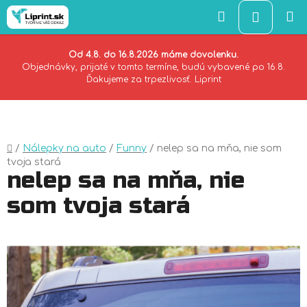
Hľadať
NÁKU
KOŠÍK
Od 4.8. do 16.8.2026 máme dovolenku.
Objednávky, prijaté v tomto termíne, budú vybavené po 16.8.
Ďakujeme za trpezlivosť. Liprint
Prejsť
na
obsah
Domov
/
Nálepky na auto
/
Funny
/
nelep sa na mňa, nie som
tvoja stará
nelep sa na mňa, nie
som tvoja stará