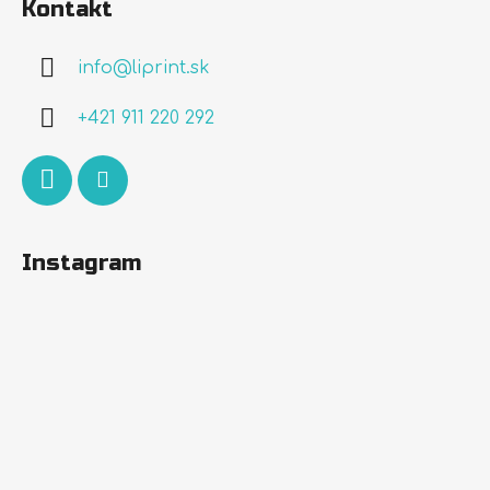
Kontakt
p
ä
info
@
liprint.sk
t
i
+421 911 220 292
e
Instagram