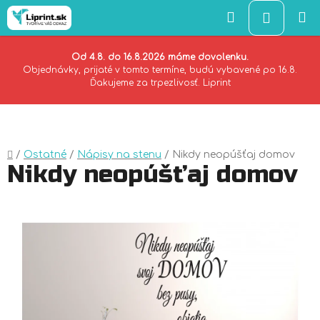
Hľadať
NÁKU
KOŠÍK
Od 4.8. do 16.8.2026 máme dovolenku.
Objednávky, prijaté v tomto termíne, budú vybavené po 16.8.
Ďakujeme za trpezlivosť. Liprint
Prejsť
na
obsah
Domov
/
Ostatné
/
Nápisy na stenu
/
Nikdy neopúšťaj domov
Nikdy neopúšťaj domov