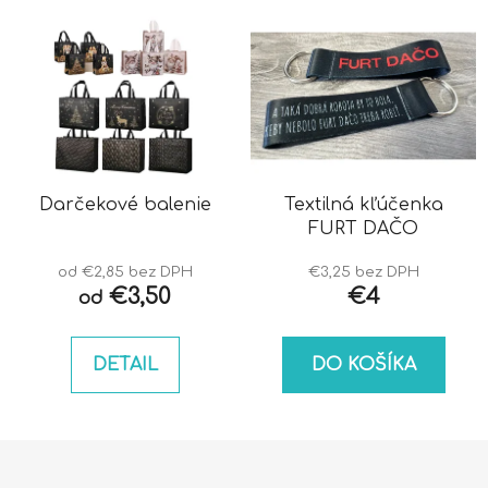
Darčekové balenie
Textilná kľúčenka
FURT DAČO
od €2,85 bez DPH
€3,25 bez DPH
€3,50
€4
od
DETAIL
DO KOŠÍKA
Z
á