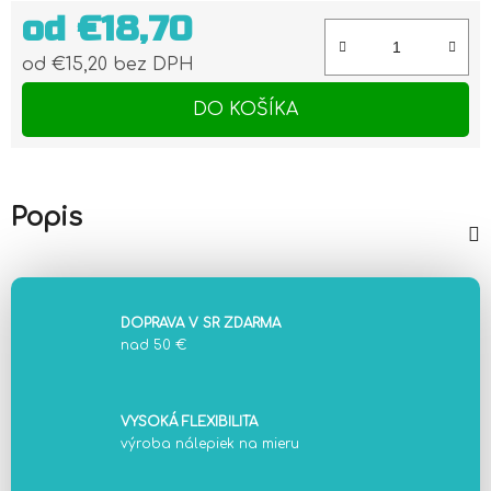
od
€18,70
od
€15,20
bez DPH
Jednotková cena:
DO KOŠÍKA
Popis
DOPRAVA V SR ZDARMA
nad 50 €
VYSOKÁ FLEXIBILITA
výroba nálepiek na mieru