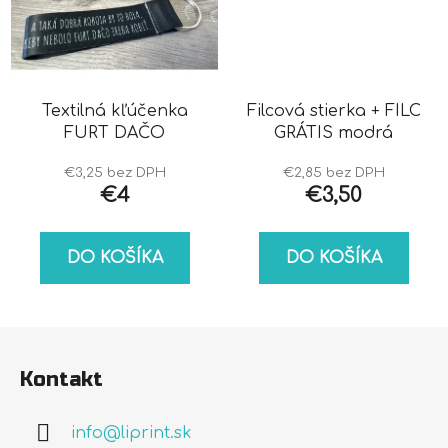
Textilná kľúčenka
Filcová stierka + FILC
FURT DAČO
GRÁTIS modrá
€3,25 bez DPH
€2,85 bez DPH
€4
€3,50
DO KOŠÍKA
DO KOŠÍKA
Z
á
Kontakt
p
ä
info
@
liprint.sk
t