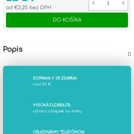
od
€3,25
bez DPH
Jednotková cena:
DO KOŠÍKA
Popis
DOPRAVA V SR ZDARMA
nad 50 €
VYSOKÁ FLEXIBILITA
výroba nálepiek na mieru
OBJEDNÁVKY TELEFÓNOM