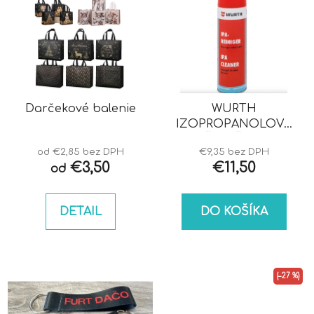
Darčekové balenie
WURTH
IZOPROPANOLOVÝ
ČISTIČ IPA
od €2,85 bez DPH
€9,35 bez DPH
€3,50
€11,50
od
DETAIL
DO KOŠÍKA
(–27 %)