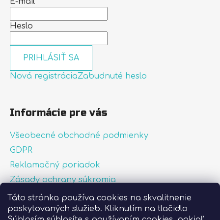
E-mail
Heslo
PRIHLÁSIŤ SA
Nová registrácia
Zabudnuté heslo
Informácie pre vás
Všeobecné obchodné podmienky
GDPR
Reklamačný poriadok
Zásady ochrany súkromia
Zásady používania súborov cookies
Táto stránka používa cookies na skvalitnenie
poskytovaných služieb. Kliknutím na tlačidlo
O nás
Súhlasím súhlasíte s používaním cookies, pokiaľ