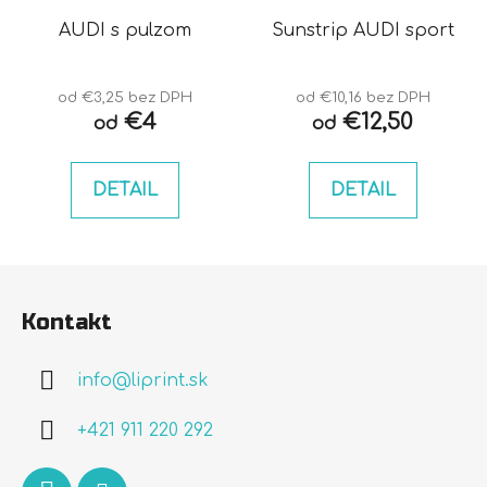
AUDI s pulzom
Sunstrip AUDI sport
od €3,25 bez DPH
od €10,16 bez DPH
€4
€12,50
od
od
DETAIL
DETAIL
Z
á
Kontakt
p
ä
info
@
liprint.sk
t
i
+421 911 220 292
e