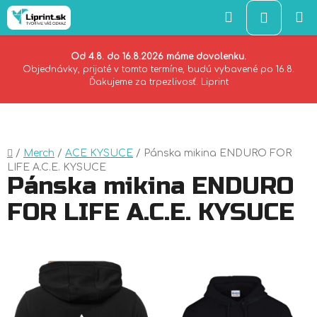
Hľadať
NÁKU
KOŠÍK
Od 4.8. do 16.8.2026 máme dovolenku.
Objednávky, prijaté v tomto termíne, budú vybavené po 16.8.
Ďakujeme za trpezlivosť. Liprint
Prejsť
na
obsah
Domov
/
Merch
/
ACE KYSUCE
/
Pánska mikina ENDURO FOR
LIFE A.C.E. KYSUCE
Pánska mikina ENDURO
FOR LIFE A.C.E. KYSUCE