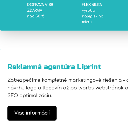
DOPRAVA V SR
FLEXIBILITA
ZDARMA
výroba
nad 50 €
nálepiek na
mieru
Reklamná agentúra Liprint
Zabezpečíme kompletné marketingové riešenia – 
návrhu loga a tlačovín až po tvorbu webstránok 
SEO optimalizáciu.
Viac informácií