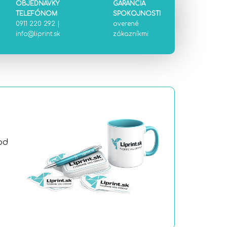
OBJEDNÁVKY
GARANCIA
TELEFÓNOM
SPOKOJNOSTI
0911 220 292
|
overené
info@liprint.sk
zákazníkmi
od
a