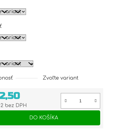
ť
pnosť
Zvoľte variant
2,50
42 bez DPH
otková cena:
DO KOŠÍKA