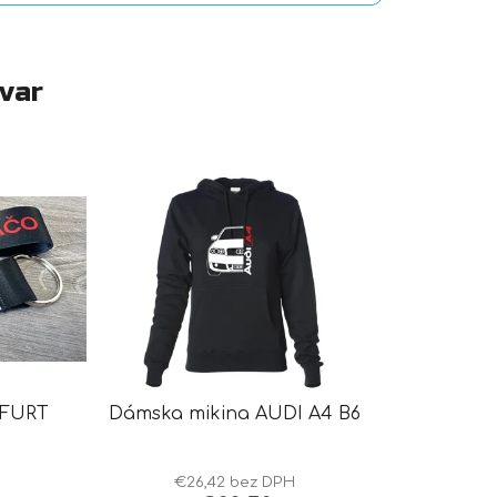
ovar
 FURT
Dámska mikina AUDI A4 B6
€26,42 bez DPH