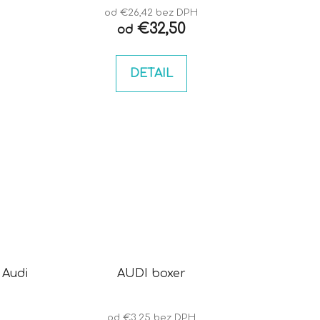
od €26,42 bez DPH
€32,50
od
DETAIL
 Audi
AUDI boxer
od €3,25 bez DPH