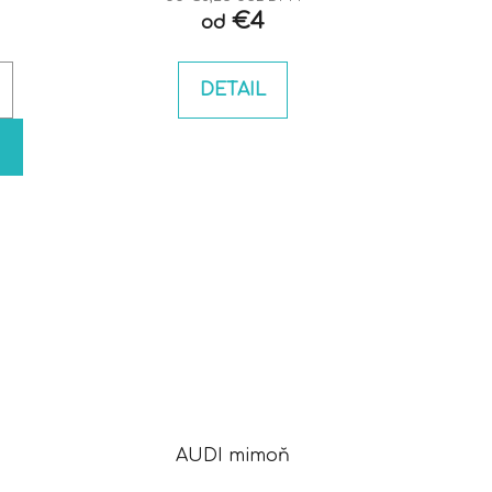
€4
od
DETAIL
AUDI mimoň