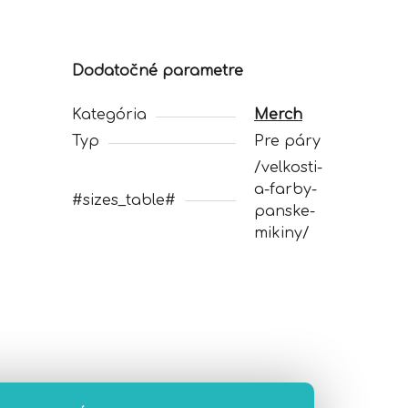
Dodatočné parametre
Kategória
Merch
Typ
Pre páry
/velkosti-
a-farby-
#sizes_table#
panske-
mikiny/