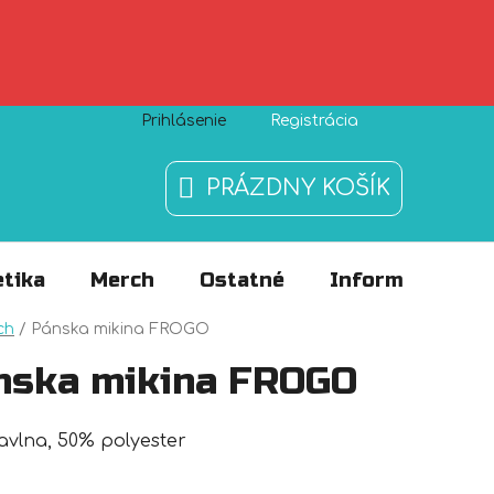
Prihlásenie
Registrácia
Zásady používania súborov cookies
O nás
FAQ
PRÁZDNY KOŠÍK
NÁKUPNÝ
KOŠÍK
tika
Merch
Ostatné
Informácie
v
ch
/
Pánska mikina FROGO
nska mikina FROGO
vlna, 50% polyester