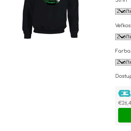
Strih
Veľkos
Farba
Dostu
€3
€26,
Jedn