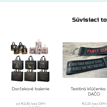
Súvisiaci t
Darčekové balenie
Textilná kľúčenka
DAČO
od €2,85 bez DPH
€3,25 bez DPH