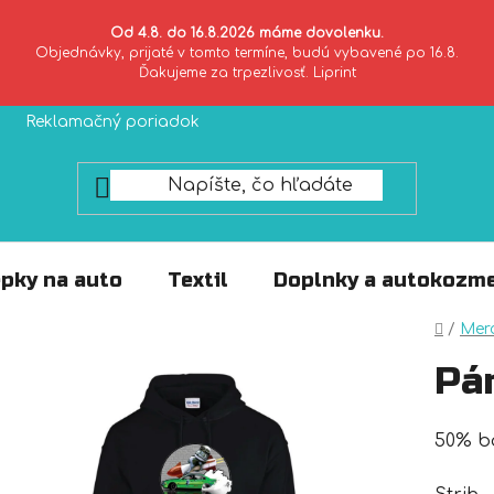
Od 4.8. do 16.8.2026 máme dovolenku.
Objednávky, prijaté v tomto termíne, budú vybavené po 16.8.
Ďakujeme za trpezlivosť. Liprint
Reklamačný poriadok
Zásady ochrany súkromia
pky na auto
Textil
Doplnky a autokozme
Domo
/
Mer
Pá
50% ba