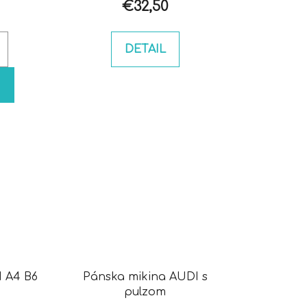
€32,50
DETAIL
I A4 B6
Pánska mikina AUDI s
pulzom