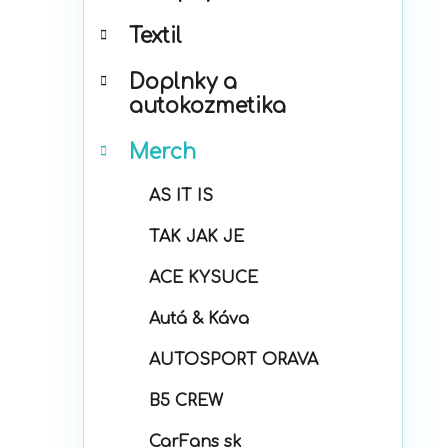
p
r
a
Textil
i
n
e
e
Doplnky a
l
autokozmetika
Merch
AS IT IS
TAK JAK JE
ACE KYSUCE
Autá & Káva
AUTOSPORT ORAVA
B5 CREW
CarFans sk