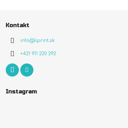
Z
á
Kontakt
p
ä
info
@
liprint.sk
t
i
+421 911 220 292
e
Instagram