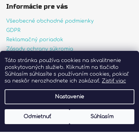
Informácie pre vás
Všeobecné obchodné podmienky
GDPR
Reklamačný poriadok
Zásady ochrany súkromia
Zásady používania súborov cookies
Táto stránka používa cookies na skvalitnenie
poskytovaných služieb. Kliknutím na tlačidlo
O nás
Súhlasím súhlasíte s používaním cookies, pokiaľ
FAQ
sa neskôr nerozhodnete ich zakázať.
Zistiť viac
Postup pri lepení nálepiek
Nastavenie
Vytvoril Shoptet
Odmietnuť
Súhlasím
Copyright 2026
Liprint.sk
. Všetky práva
vyhradené.
Upraviť nastavenie cookies