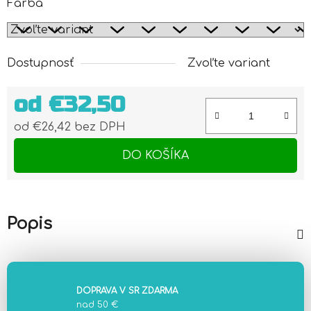
Farba
Dostupnosť
Zvoľte variant
od
€32,50
od
€26,42
bez DPH
Jednotková cena:
DO KOŠÍKA
Popis
DOPRAVA V SR ZDARMA
nad 50 €