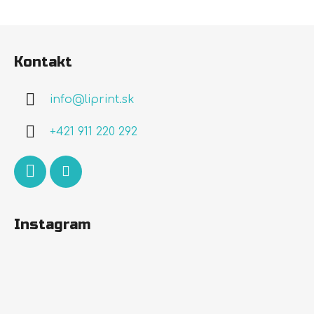
Z
á
Kontakt
p
ä
info
@
liprint.sk
t
i
+421 911 220 292
e
Instagram