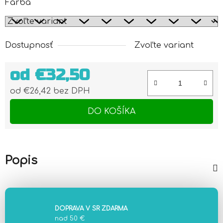
Farba
Dostupnosť
Zvoľte variant
od
€32,50
od
€26,42
bez DPH
Jednotková cena:
DO KOŠÍKA
Popis
DOPRAVA V SR ZDARMA
nad 50 €