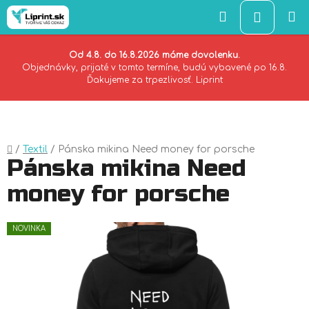
Hľadať
NÁKU
KOŠÍK
Od 4.8. do 16.8.2026 máme dovolenku.
Objednávky, prijaté v tomto termíne, budú vybavené po 16.8.
Ďakujeme za trpezlivosť. Liprint
Prejsť
na
obsah
Domov
/
Textil
/
Pánska mikina Need money for porsche
Pánska mikina Need
money for porsche
NOVINKA