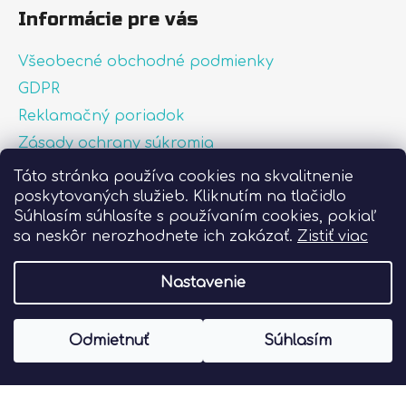
Informácie pre vás
Všeobecné obchodné podmienky
GDPR
Reklamačný poriadok
Zásady ochrany súkromia
Zásady používania súborov cookies
Táto stránka používa cookies na skvalitnenie
poskytovaných služieb. Kliknutím na tlačidlo
O nás
Súhlasím súhlasíte s používaním cookies, pokiaľ
FAQ
sa neskôr nerozhodnete ich zakázať.
Zistiť viac
Postup pri lepení nálepiek
Nastavenie
Vytvoril Shoptet
Odmietnuť
Súhlasím
Copyright 2026
Liprint.sk
. Všetky práva
vyhradené.
Upraviť nastavenie cookies