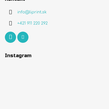
p
ä
info
@
liprint.sk
t
i
+421 911 220 292
e
Instagram