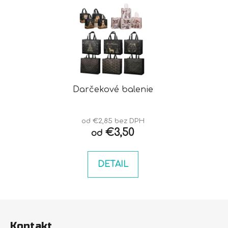
Darčekové balenie
od €2,85 bez DPH
€3,50
od
DETAIL
Z
á
Kontakt