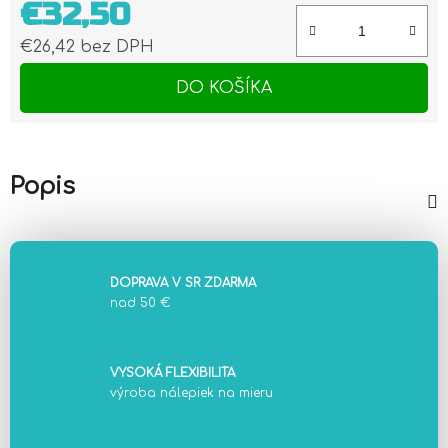
€32,50
€26,42 bez DPH
Jednotková cena:
DO KOŠÍKA
Popis
DOPRAVA V SR ZDARMA
nad 50 €
VYSOKÁ FLEXIBILITA
výroba nálepiek na mieru