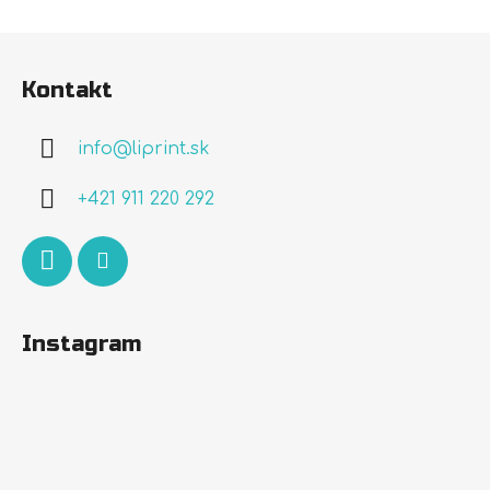
Z
á
Kontakt
p
ä
info
@
liprint.sk
t
i
+421 911 220 292
e
Instagram