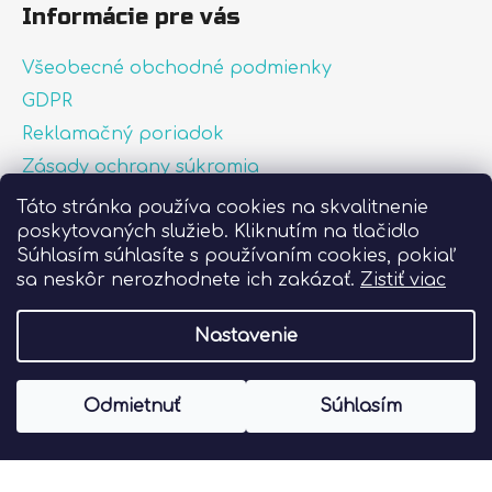
Informácie pre vás
Všeobecné obchodné podmienky
GDPR
Reklamačný poriadok
Zásady ochrany súkromia
Zásady používania súborov cookies
Táto stránka používa cookies na skvalitnenie
poskytovaných služieb. Kliknutím na tlačidlo
O nás
Súhlasím súhlasíte s používaním cookies, pokiaľ
FAQ
sa neskôr nerozhodnete ich zakázať.
Zistiť viac
Postup pri lepení nálepiek
Nastavenie
Vytvoril Shoptet
Odmietnuť
Súhlasím
Copyright 2026
Liprint.sk
. Všetky práva
vyhradené.
Upraviť nastavenie cookies