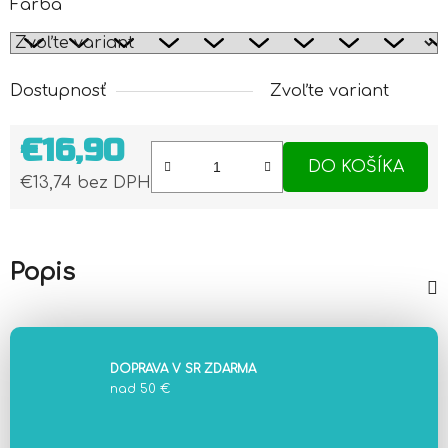
Farba
Dostupnosť
Zvoľte variant
€16,90
DO KOŠÍKA
€13,74 bez DPH
Jednotková cena:
Popis
DOPRAVA V SR ZDARMA
nad 50 €