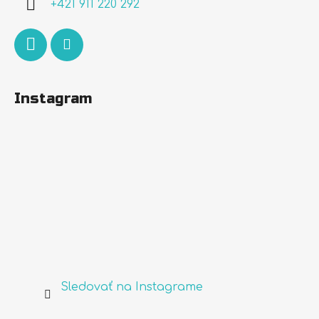
+421 911 220 292
e
Instagram
Sledovať na Instagrame