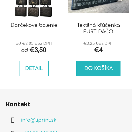
Darčekové balenie
Textilná kľúčenka
FURT DAČO
od €2,85 bez DPH
€3,25 bez DPH
€3,50
€4
od
DETAIL
DO KOŠÍKA
Z
á
Kontakt
p
ä
info
@
liprint.sk
t
i