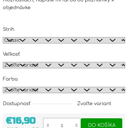
možnostiach, napíšte mi farbu do poznámky k
objednávke
Strih
Veľkosť
Farba
Dostupnosť
Zvoľte variant
€16,90
DO KOŠÍKA