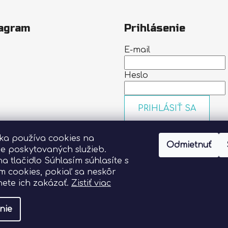
agram
Prihlásenie
E-mail
Heslo
PRIHLÁSIŤ SA
Nová registrácia
Zabudn
nka používa cookies na
heslo
Odmietnuť
Sledovať na Instagrame
ie poskytovaných služieb.
na tlačidlo Súhlasím súhlasíte s
m cookies, pokiaľ sa neskôr
ete ich zakázať.
Zistiť viac
nie
vyhradené.
Upraviť nastavenie cookies