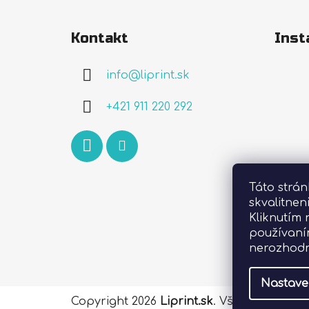
Z
á
Kontakt
Inst
p
ä
info
@
liprint.sk
t
i
+421 911 220 292
e
Táto strá
skvalitnen
Kliknutím 
používaní
nerozhodn
Nastave
Copyright 2026
Liprint.sk
. Všetky práva 