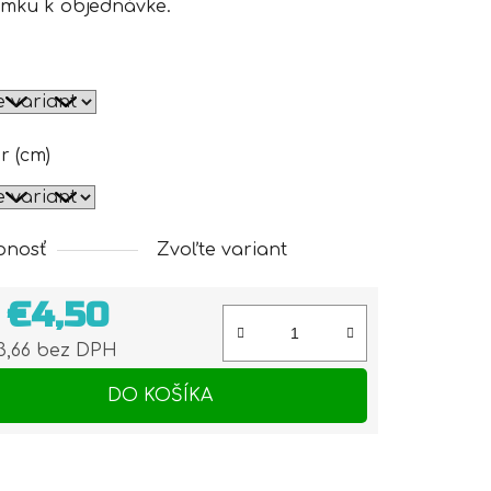
mku k objednávke.
r (cm)
pnosť
Zvoľte variant
d
€4,50
3,66
bez DPH
otková cena:
DO KOŠÍKA