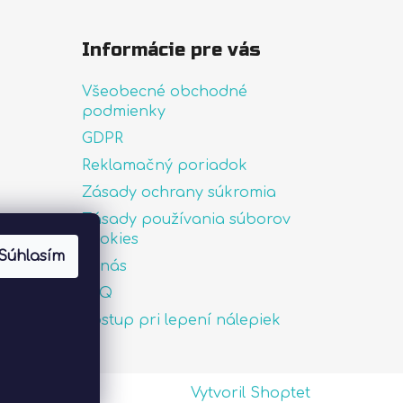
Informácie pre vás
Všeobecné obchodné
podmienky
GDPR
Reklamačný poriadok
Zásady ochrany súkromia
Zásady používania súborov
uté
cookies
Súhlasím
O nás
FAQ
Postup pri lepení nálepiek
Vytvoril Shoptet