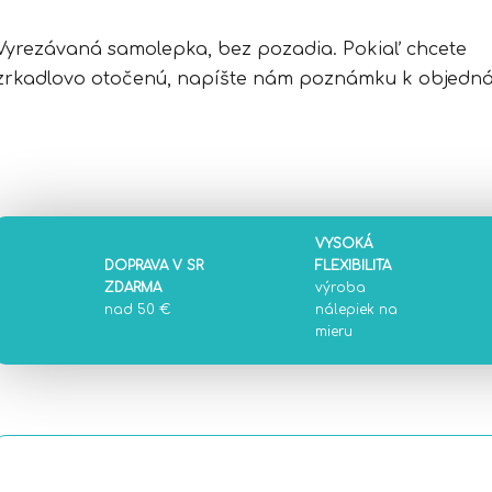
Vyrezávaná samolepka, bez pozadia. Pokiaľ chcete
zrkadlovo otočenú, napíšte nám poznámku k objedná
VYSOKÁ
DOPRAVA V SR
FLEXIBILITA
ZDARMA
výroba
nad 50 €
nálepiek na
mieru