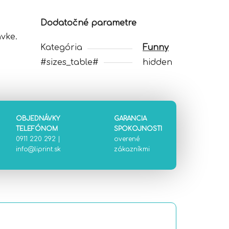
Dodatočné parametre
vke.
Kategória
Funny
#sizes_table#
hidden
OBJEDNÁVKY
GARANCIA
TELEFÓNOM
SPOKOJNOSTI
0911 220 292
|
overené
info@liprint.sk
zákazníkmi