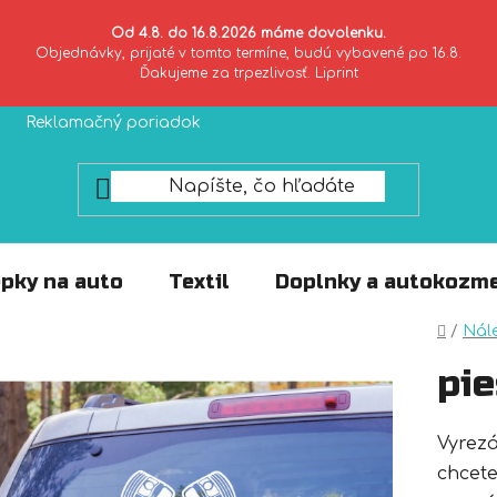
Od 4.8. do 16.8.2026 máme dovolenku.
Objednávky, prijaté v tomto termíne, budú vybavené po 16.8.
Ďakujeme za trpezlivosť. Liprint
Reklamačný poriadok
Zásady ochrany súkromia
pky na auto
Textil
Doplnky a autokozme
Domo
/
Nál
pie
Vyrez
chcete