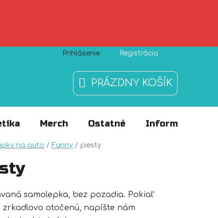
Prihlásenie
Registrácia
Zásady používania súborov cookies
O nás
FAQ
PRÁZDNY KOŠÍK
NÁKUPNÝ
KOŠÍK
tika
Merch
Ostatné
Informácie
v
epky na auto
/
Funny
/
piesty
sty
ávaná samolepka, bez pozadia. Pokiaľ
 zrkadlovo otočenú, napíšte nám