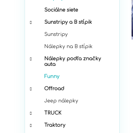
p
r
a
Sociálne siete
i
n
e
e
Sunstripy a B stĺpik
l
Sunstripy
Nálepky na B stĺpik
Nálepky podľa značky
auta
Funny
Offroad
Jeep nálepky
TRUCK
Traktory