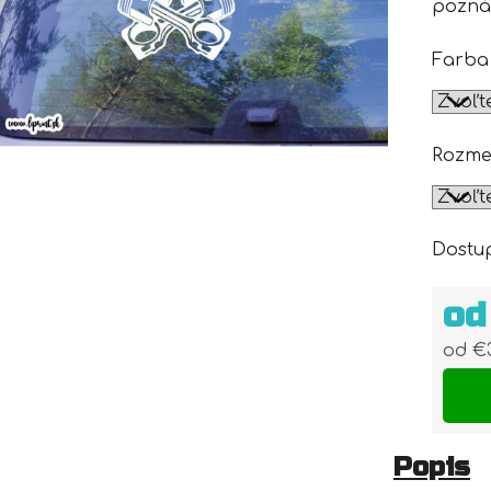
pozná
Farba
Rozme
Dostu
o
od
€
Jedn
Popis