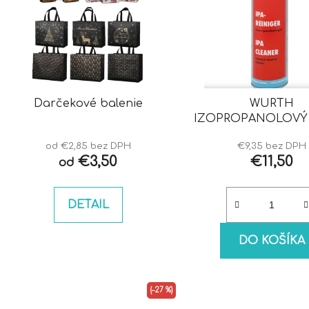
Darčekové balenie
WURTH
IZOPROPANOLOVÝ 
IPA
od €2,85 bez DPH
€9,35 bez DPH
€3,50
€11,50
od
DETAIL
DO KOŠÍKA
(–27 %)