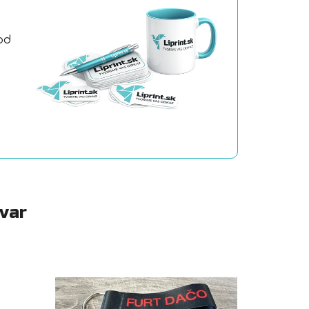
od
a
ovar