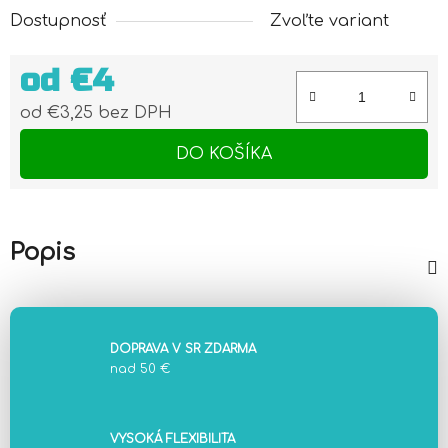
Dostupnosť
Zvoľte variant
od
€4
od
€3,25
bez DPH
Jednotková cena:
DO KOŠÍKA
Popis
DOPRAVA V SR ZDARMA
nad 50 €
VYSOKÁ FLEXIBILITA