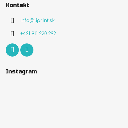
á
Kontakt
p
ä
info
@
liprint.sk
t
i
+421 911 220 292
e
Instagram