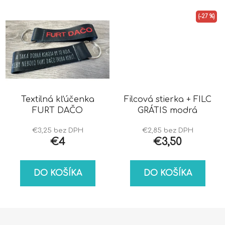
(–27 %)
Textilná kľúčenka
Filcová stierka + FILC
FURT DAČO
GRÁTIS modrá
€3,25 bez DPH
€2,85 bez DPH
€4
€3,50
DO KOŠÍKA
DO KOŠÍKA
Z