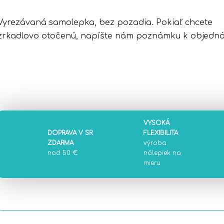
Vyrezávaná samolepka, bez pozadia. Pokiaľ chcete
zrkadlovo otočenú, napíšte nám poznámku k objedná
VYSOKÁ
DOPRAVA V SR
FLEXIBILITA
ZDARMA
výroba
nad 50 €
nálepiek na
mieru