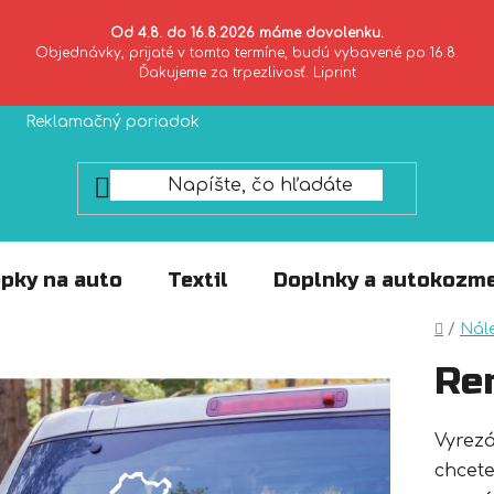
Od 4.8. do 16.8.2026 máme dovolenku.
Objednávky, prijaté v tomto termíne, budú vybavené po 16.8.
Ďakujeme za trpezlivosť. Liprint
Reklamačný poriadok
Zásady ochrany súkromia
pky na auto
Textil
Doplnky a autokozme
Domo
/
Nál
Re
Vyrez
chcete