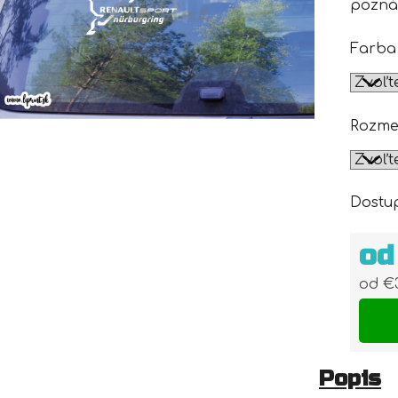
pozná
Farba
Rozme
Dostu
o
od
€
Jedn
Popis