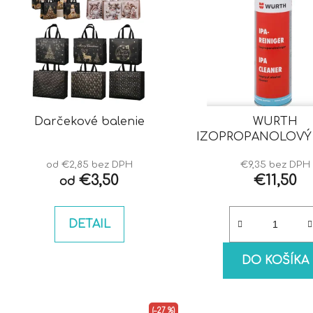
Darčekové balenie
WURTH
IZOPROPANOLOVÝ 
IPA
od €2,85 bez DPH
€9,35 bez DPH
€3,50
€11,50
od
DETAIL
DO KOŠÍKA
(–27 %)