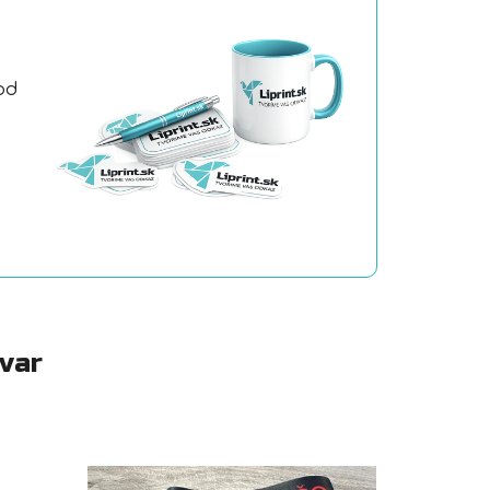
od
a
ovar