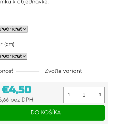
mku k objednávke.
r (cm)
pnosť
Zvoľte variant
d
€4,50
3,66
bez DPH
otková cena:
DO KOŠÍKA