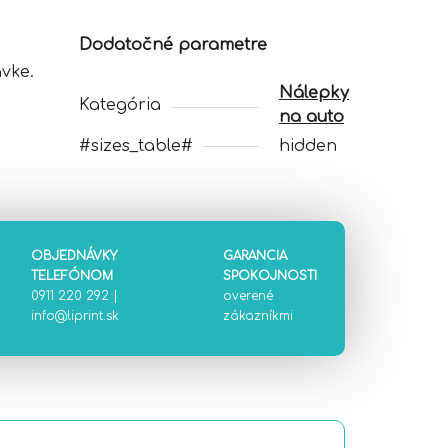
Dodatočné parametre
vke.
Nálepky
Kategória
na auto
#sizes_table#
hidden
OBJEDNÁVKY
GARANCIA
TELEFÓNOM
SPOKOJNOSTI
0911 220 292
|
overené
info@liprint.sk
zákazníkmi