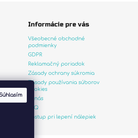
Informácie pre vás
Všeobecné obchodné
podmienky
GDPR
Reklamačný poriadok
Zásady ochrany súkromia
Zásady používania súborov
uté
cookies
Súhlasím
O nás
FAQ
Postup pri lepení nálepiek