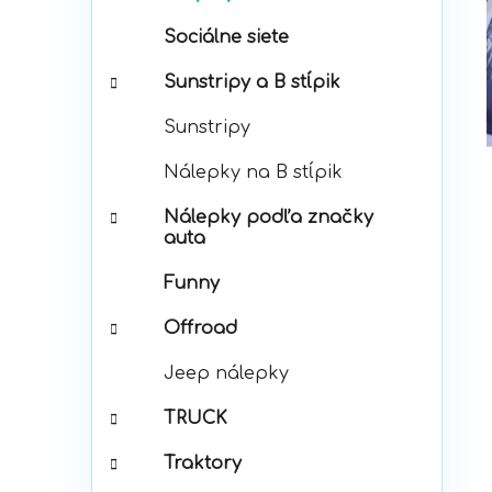
p
r
a
Sociálne siete
i
n
e
e
Sunstripy a B stĺpik
l
Sunstripy
Nálepky na B stĺpik
Nálepky podľa značky
auta
Funny
Offroad
Jeep nálepky
TRUCK
Traktory