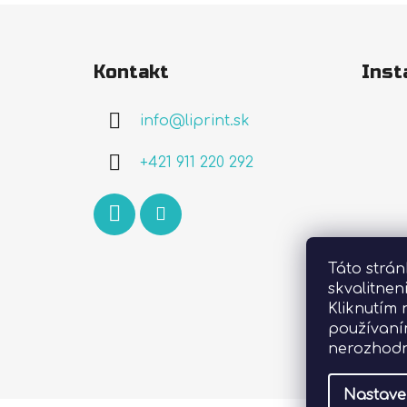
Z
á
Kontakt
Inst
p
ä
info
@
liprint.sk
t
i
+421 911 220 292
e
Táto strá
skvalitnen
Kliknutím 
používaní
nerozhodn
Nastave