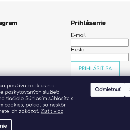
agram
Prihlásenie
E-mail
Heslo
PRIHLÁSIŤ SA
Nová registrácia
Zabudn
nka používa cookies na
heslo
Odmietnuť
Sledovať na Instagrame
ie poskytovaných služieb.
na tlačidlo Súhlasím súhlasíte s
m cookies, pokiaľ sa neskôr
ete ich zakázať.
Zistiť viac
nie