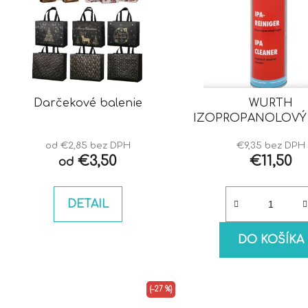
Darčekové balenie
WURTH
IZOPROPANOLOVÝ 
IPA
od €2,85 bez DPH
€9,35 bez DPH
€3,50
€11,50
od
DETAIL
DO KOŠÍKA
(–27 %)