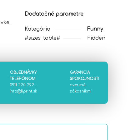
Dodatočné parametre
vke.
Kategória
Funny
#sizes_table#
hidden
OBJEDNÁVKY
GARANCIA
TELEFÓNOM
SPOKOJNOSTI
0911 220 292
|
overené
info@liprint.sk
zákazníkmi