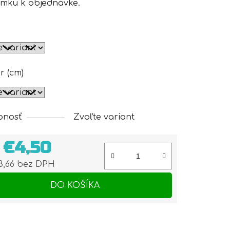
mku k objednávke.
r (cm)
pnosť
Zvoľte variant
d
€4,50
3,66
bez DPH
otková cena:
DO KOŠÍKA