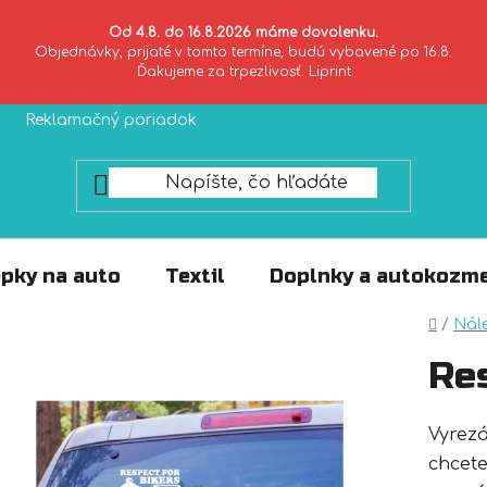
Od 4.8. do 16.8.2026 máme dovolenku.
Objednávky, prijaté v tomto termíne, budú vybavené po 16.8.
Ďakujeme za trpezlivosť. Liprint
Reklamačný poriadok
Zásady ochrany súkromia
pky na auto
Textil
Doplnky a autokozme
Domo
/
Nál
Res
Vyrez
chcete