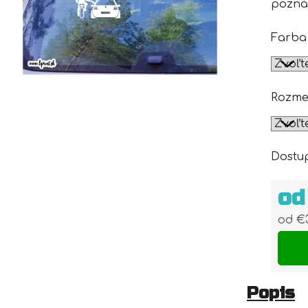
pozná
Farba
Rozme
Dostu
o
od
€
Jedn
Popis