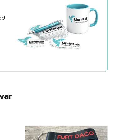
od
a
ovar