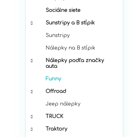
p
r
a
Sociálne siete
i
n
e
e
Sunstripy a B stĺpik
l
Sunstripy
Nálepky na B stĺpik
Nálepky podľa značky
auta
Funny
Offroad
Jeep nálepky
TRUCK
Traktory