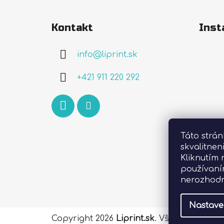
Z
á
Kontakt
Inst
p
ä
info
@
liprint.sk
t
i
+421 911 220 292
e
Táto strá
skvalitnen
Kliknutím 
používaní
nerozhodn
Nastave
Copyright 2026
Liprint.sk
. Všetky práva 