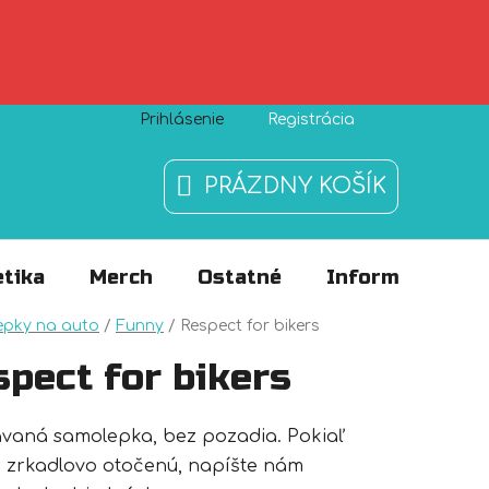
Prihlásenie
Registrácia
Zásady používania súborov cookies
O nás
FAQ
PRÁZDNY KOŠÍK
NÁKUPNÝ
KOŠÍK
tika
Merch
Ostatné
Informácie
v
epky na auto
/
Funny
/
Respect for bikers
pect for bikers
ávaná samolepka, bez pozadia. Pokiaľ
 zrkadlovo otočenú, napíšte nám