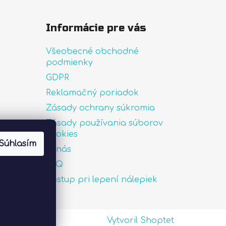
Informácie pre vás
Všeobecné obchodné
podmienky
GDPR
Reklamačný poriadok
Zásady ochrany súkromia
Zásady používania súborov
uté
cookies
Súhlasím
O nás
FAQ
Postup pri lepení nálepiek
Vytvoril Shoptet