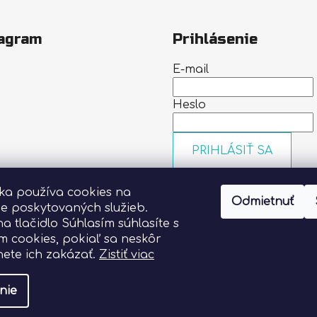
agram
Prihlásenie
E-mail
Heslo
PRIHLÁSIŤ SA
Nová registrácia
Zabudn
nka používa cookies na
heslo
Odmietnuť
Sledovať na Instagrame
ie poskytovaných služieb.
na tlačidlo Súhlasím súhlasíte s
m cookies, pokiaľ sa neskôr
ete ich zakázať.
Zistiť viac
nie
vyhradené.
Upraviť nastavenie cookies