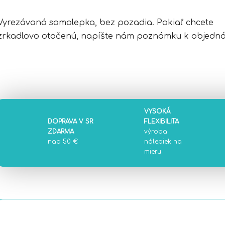
Vyrezávaná samolepka, bez pozadia. Pokiaľ chcete
zrkadlovo otočenú, napíšte nám poznámku k objedná
VYSOKÁ
DOPRAVA V SR
FLEXIBILITA
ZDARMA
výroba
nad 50 €
nálepiek na
mieru