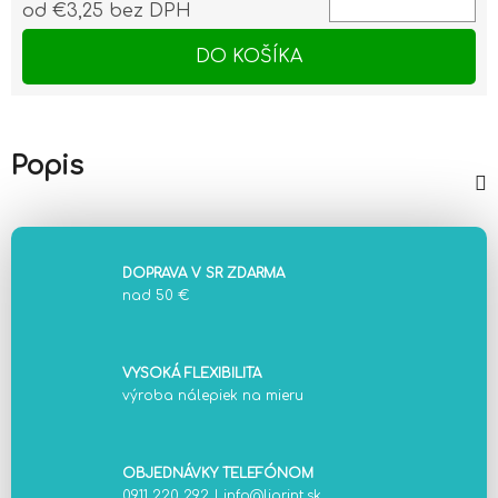
od
€3,25
bez DPH
Jednotková cena:
DO KOŠÍKA
Popis
DOPRAVA V SR ZDARMA
nad 50 €
VYSOKÁ FLEXIBILITA
výroba nálepiek na mieru
OBJEDNÁVKY TELEFÓNOM
0911 220 292
|
info@liprint.sk