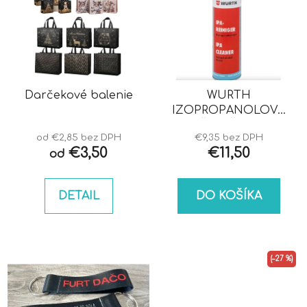
Darčekové balenie
WURTH
IZOPROPANOLOVÝ
ČISTIČ IPA
od €2,85 bez DPH
€9,35 bez DPH
€3,50
€11,50
od
DETAIL
DO KOŠÍKA
(–27 %)