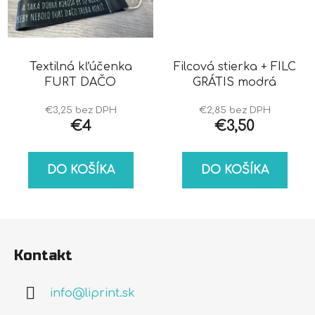
Textilná kľúčenka
Filcová stierka + FILC
FURT DAČO
GRÁTIS modrá
€3,25 bez DPH
€2,85 bez DPH
€4
€3,50
DO KOŠÍKA
DO KOŠÍKA
Z
á
Kontakt
p
ä
info
@
liprint.sk
t