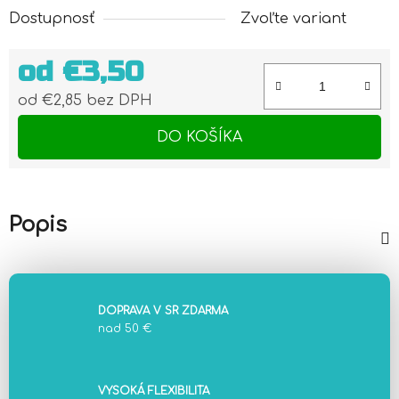
Dostupnosť
Zvoľte variant
od
€3,50
od
€2,85
bez DPH
Jednotková cena:
DO KOŠÍKA
Popis
DOPRAVA V SR ZDARMA
nad 50 €
VYSOKÁ FLEXIBILITA