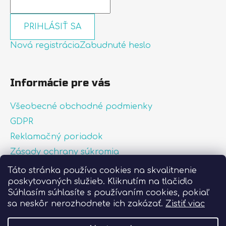
PRIHLÁSIŤ SA
Nová registrácia
Zabudnuté heslo
Informácie pre vás
Všeobecné obchodné podmienky
GDPR
Reklamačný poriadok
Zásady ochrany súkromia
Zásady používania súborov cookies
Táto stránka používa cookies na skvalitnenie
poskytovaných služieb. Kliknutím na tlačidlo
O nás
Súhlasím súhlasíte s používaním cookies, pokiaľ
FAQ
sa neskôr nerozhodnete ich zakázať.
Zistiť viac
Postup pri lepení nálepiek