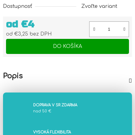
Dostupnosť
Zvoľte variant
od
€4
od
€3,25
bez DPH
Jednotková cena:
DO KOŠÍKA
Popis
DOPRAVA V SR ZDARMA
nad 50 €
VYSOKÁ FLEXIBILITA