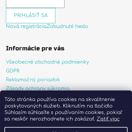
PRIHLÁSIŤ SA
Nová registrácia
Zabudnuté heslo
Informácie pre vás
Všeobecné obchodné podmienky
GDPR
Reklamačný poriadok
Zásady ochrany súkromia
Zásady používania súborov cookies
Táto stránka používa cookies na skvalitnenie
poskytovaných služieb. Kliknutím na tlačidlo
O nás
Súhlasím súhlasíte s používaním cookies, pokiaľ
FAQ
sa neskôr nerozhodnete ich zakázať.
Zistiť viac
Postup pri lepení nálepiek