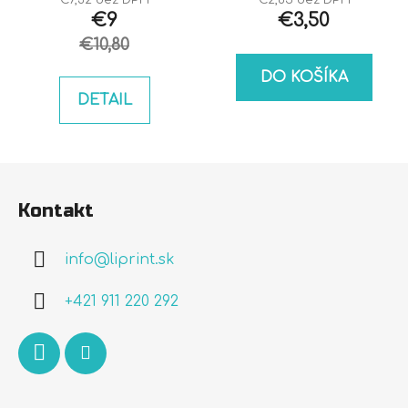
€9
€3,50
€10,80
DO KOŠÍKA
DETAIL
Z
á
Kontakt
p
ä
info
@
liprint.sk
t
i
+421 911 220 292
e