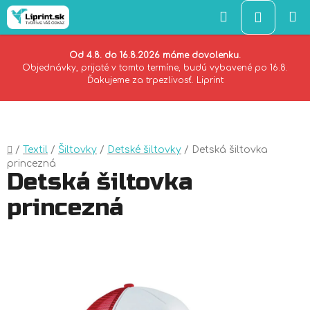
Hľadať
NÁKU
KOŠÍK
Od 4.8. do 16.8.2026 máme dovolenku.
Objednávky, prijaté v tomto termíne, budú vybavené po 16.8.
Ďakujeme za trpezlivosť. Liprint
Prejsť
na
obsah
Domov
/
Textil
/
Šiltovky
/
Detské šiltovky
/
Detská šiltovka
princezná
Detská šiltovka
princezná