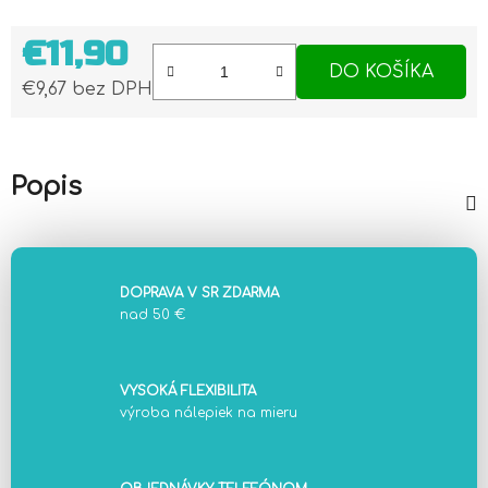
€11,90
DO KOŠÍKA
€9,67 bez DPH
Jednotková cena:
Popis
DOPRAVA V SR ZDARMA
nad 50 €
VYSOKÁ FLEXIBILITA
výroba nálepiek na mieru