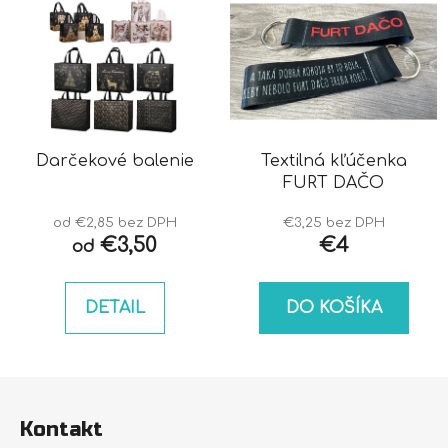
Darčekové balenie
Textilná kľúčenka
FURT DAČO
od €2,85 bez DPH
€3,25 bez DPH
€3,50
€4
od
DETAIL
DO KOŠÍKA
Z
á
Kontakt
p