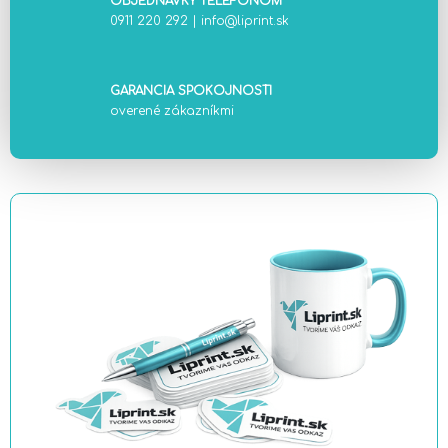
OBJEDNÁVKY TELEFÓNOM
0911 220 292
|
info@liprint.sk
GARANCIA SPOKOJNOSTI
overené zákazníkmi