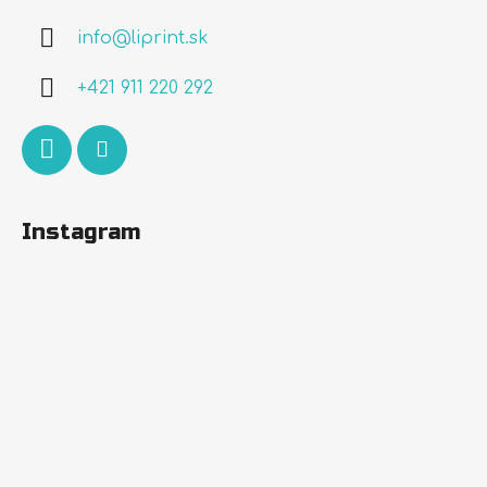
ä
info
@
liprint.sk
t
i
+421 911 220 292
e
Instagram