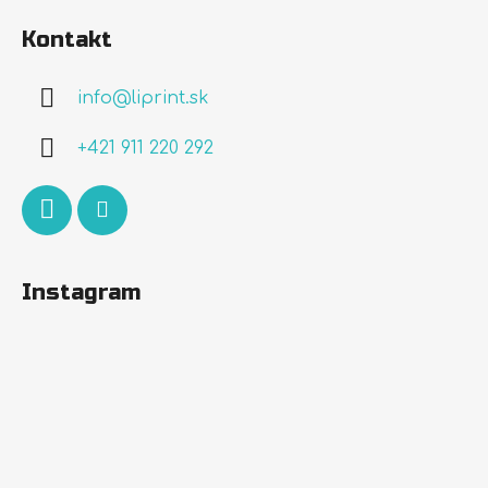
á
Kontakt
p
ä
info
@
liprint.sk
t
i
+421 911 220 292
e
Instagram