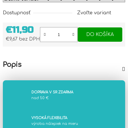
Dostupnosť
Zvoľte variant
€11,90
DO KOŠÍKA
€9,67 bez DPH
Jednotková cena:
Popis
DOPRAVA V SR ZDARMA
nad 50 €
VYSOKÁ FLEXIBILITA
výroba nálepiek na mieru