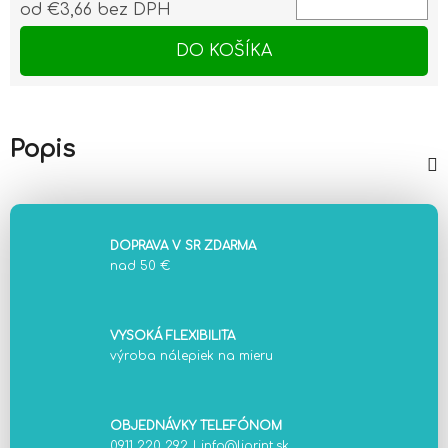
od
€3,66
bez DPH
Jednotková cena:
DO KOŠÍKA
Popis
DOPRAVA V SR ZDARMA
nad 50 €
VYSOKÁ FLEXIBILITA
výroba nálepiek na mieru
OBJEDNÁVKY TELEFÓNOM
0911 220 292
|
info@liprint.sk