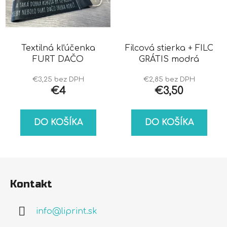
Textilná kľúčenka
Filcová stierka + FILC
FURT DAČO
GRÁTIS modrá
€3,25 bez DPH
€2,85 bez DPH
€4
€3,50
DO KOŠÍKA
DO KOŠÍKA
Z
á
Kontakt
p
ä
info
@
liprint.sk
t