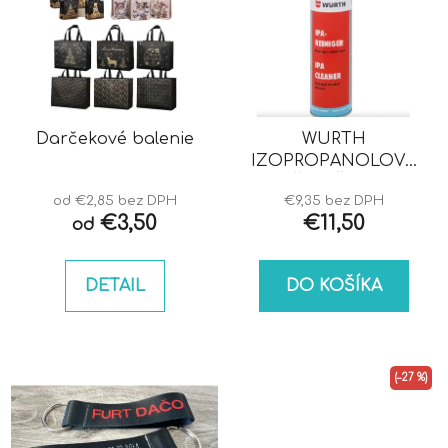
Darčekové balenie
WURTH
IZOPROPANOLOVÝ
ČISTIČ IPA
od €2,85 bez DPH
€9,35 bez DPH
€3,50
€11,50
od
DETAIL
DO KOŠÍKA
(–27 %)