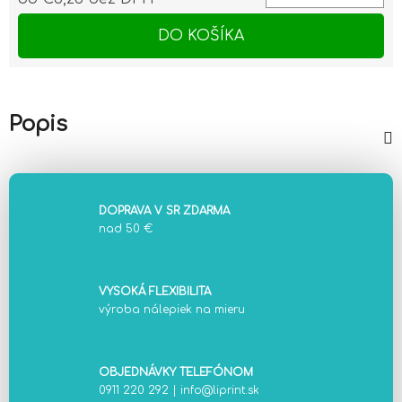
Jednotková cena:
DO KOŠÍKA
Popis
DOPRAVA V SR ZDARMA
nad 50 €
VYSOKÁ FLEXIBILITA
výroba nálepiek na mieru
OBJEDNÁVKY TELEFÓNOM
0911 220 292
|
info@liprint.sk