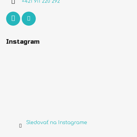
+421 911 220 292
e
Instagram
Sledovať na Instagrame