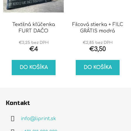
Textilná kľúčenka
Filcová stierka + FILC
FURT DAČO
GRÁTIS modrá
€3,25 bez DPH
€2,85 bez DPH
€4
€3,50
DO KOŠÍKA
DO KOŠÍKA
Z
á
Kontakt
p
ä
info
@
liprint.sk
t
i