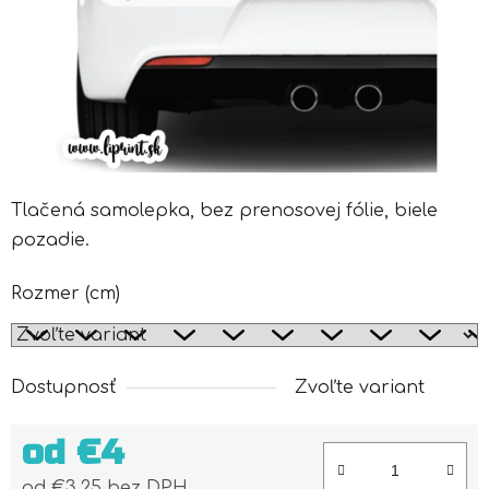
Tlačená samolepka, bez prenosovej fólie, biele
pozadie.
Rozmer (cm)
Dostupnosť
Zvoľte variant
od
€4
od
€3,25
bez DPH