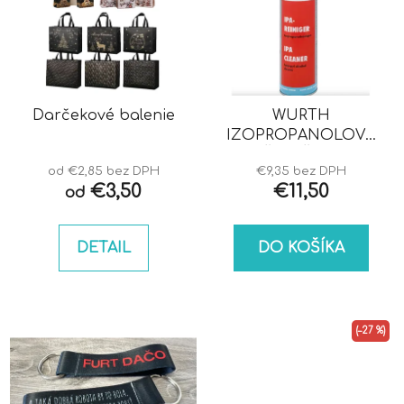
Darčekové balenie
WURTH
IZOPROPANOLOVÝ
ČISTIČ IPA
od €2,85 bez DPH
€9,35 bez DPH
€3,50
€11,50
od
DETAIL
DO KOŠÍKA
(–27 %)