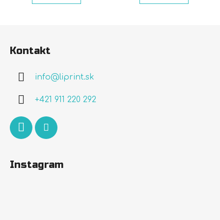
Z
á
Kontakt
p
ä
info
@
liprint.sk
t
i
+421 911 220 292
e
Instagram