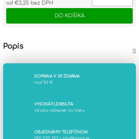
od
€3,25
bez DPH
Jednotková cena:
DO KOŠÍKA
Popis
DOPRAVA V SR ZDARMA
nad 50 €
VYSOKÁ FLEXIBILITA
výroba nálepiek na mieru
OBJEDNÁVKY TELEFÓNOM
0911 220 292
|
info@liprint.sk