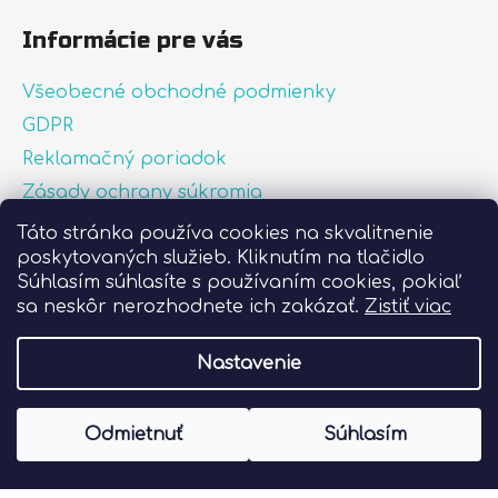
Informácie pre vás
Všeobecné obchodné podmienky
GDPR
Reklamačný poriadok
Zásady ochrany súkromia
Zásady používania súborov cookies
Táto stránka používa cookies na skvalitnenie
poskytovaných služieb. Kliknutím na tlačidlo
O nás
Súhlasím súhlasíte s používaním cookies, pokiaľ
FAQ
sa neskôr nerozhodnete ich zakázať.
Zistiť viac
Postup pri lepení nálepiek
Nastavenie
Vytvoril Shoptet
Odmietnuť
Súhlasím
Copyright 2026
Liprint.sk
. Všetky práva
vyhradené.
Upraviť nastavenie cookies