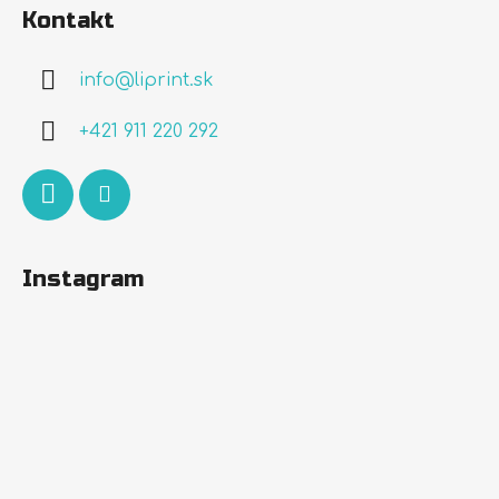
á
Kontakt
p
ä
info
@
liprint.sk
t
i
+421 911 220 292
e
Instagram