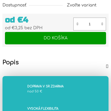
Dostupnosť
Zvoľte variant
od
€4
od
€3,25
bez DPH
Jednotková cena:
DO KOŠÍKA
Popis
DOPRAVA V SR ZDARMA
nad 50 €
VYSOKÁ FLEXIBILITA