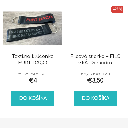
(–27 %)
Textilná kľúčenka
Filcová stierka + FILC
FURT DAČO
GRÁTIS modrá
€3,25 bez DPH
€2,85 bez DPH
€4
€3,50
DO KOŠÍKA
DO KOŠÍKA
Z