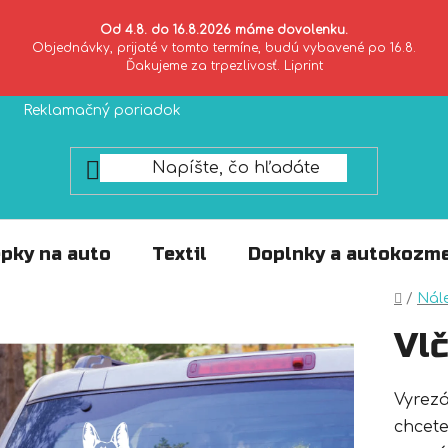
Od 4.8. do 16.8.2026 máme dovolenku.
Objednávky, prijaté v tomto termíne, budú vybavené po 16.8.
Ďakujeme za trpezlivosť. Liprint
Reklamačný poriadok
Zásady ochrany súkromia
pky na auto
Textil
Doplnky a autokozme
Domo
/
Nál
Vlč
Vyrez
chcete