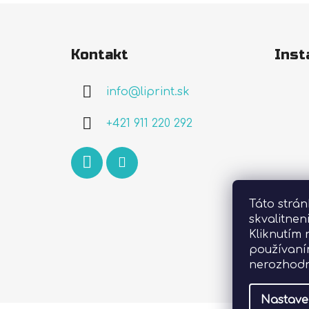
Z
á
Kontakt
Inst
p
ä
info
@
liprint.sk
t
i
+421 911 220 292
e
Táto strá
skvalitnen
Kliknutím 
používaní
nerozhodn
Nastave