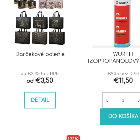
Darčekové balenie
WURTH
IZOPROPANOLOVÝ 
IPA
od €2,85 bez DPH
€9,35 bez DPH
€3,50
€11,50
od
DETAIL
DO KOŠÍKA
(–27 %)