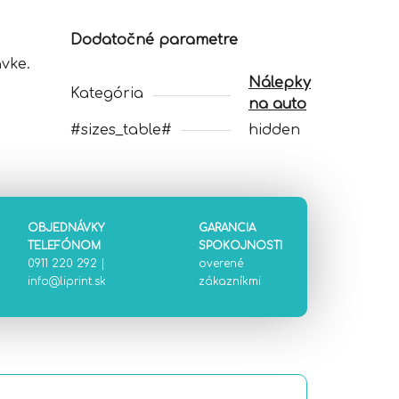
Dodatočné parametre
vke.
Nálepky
Kategória
na auto
#sizes_table#
hidden
OBJEDNÁVKY
GARANCIA
TELEFÓNOM
SPOKOJNOSTI
0911 220 292
|
overené
info@liprint.sk
zákazníkmi