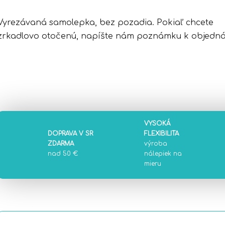
Vyrezávaná samolepka, bez pozadia. Pokiaľ chcete
zrkadlovo otočenú, napíšte nám poznámku k objedná
VYSOKÁ
DOPRAVA V SR
FLEXIBILITA
ZDARMA
výroba
nad 50 €
nálepiek na
mieru