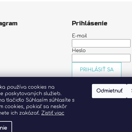
agram
Prihlásenie
E-mail
Heslo
PRIHLÁSIŤ SA
Nová registrácia
Zabudn
nka používa cookies na
heslo
Odmietnuť
Sledovať na Instagrame
ie poskytovaných služieb.
na tlačidlo Súhlasím súhlasíte s
m cookies, pokiaľ sa neskôr
ete ich zakázať.
Zistiť viac
nie