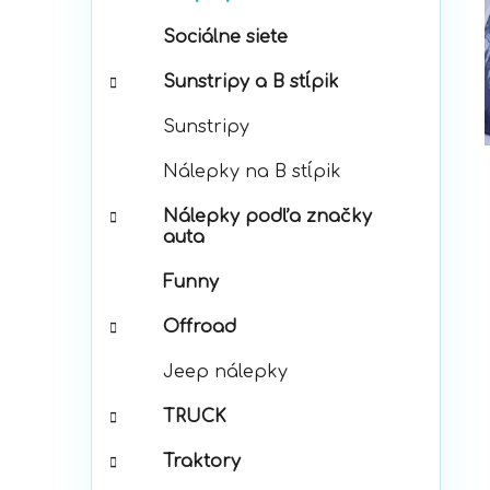
p
r
a
Sociálne siete
i
n
e
e
Sunstripy a B stĺpik
l
Sunstripy
Nálepky na B stĺpik
Nálepky podľa značky
auta
Funny
Offroad
Jeep nálepky
TRUCK
Traktory