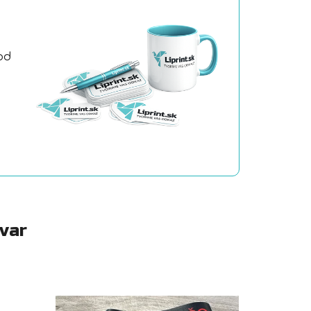
od
a
ovar