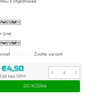
mku k objednávke.
r (cm)
pnosť
Zvoľte variant
d
€4,50
3,66
bez DPH
otková cena:
DO KOŠÍKA