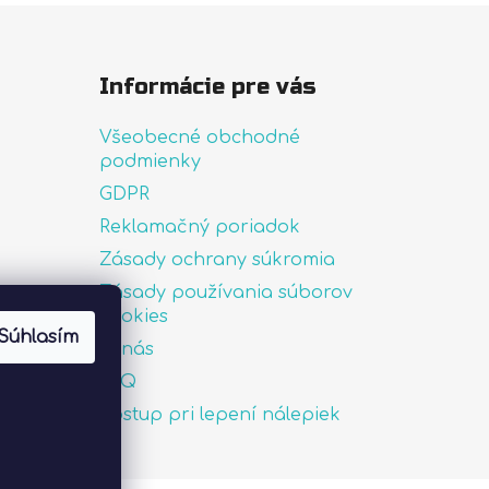
Informácie pre vás
Všeobecné obchodné
podmienky
GDPR
Reklamačný poriadok
Zásady ochrany súkromia
Zásady používania súborov
uté
cookies
Súhlasím
O nás
FAQ
Postup pri lepení nálepiek