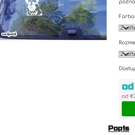
pozná
Farba
Rozme
Dostu
o
od
€
Jedn
Popis