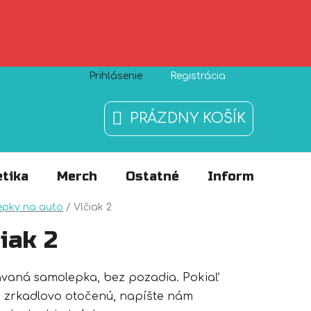
Prihlásenie
Registrácia
Zásady používania súborov cookies
O nás
FAQ
PRÁZDNY KOŠÍK
NÁKUPNÝ
KOŠÍK
tika
Merch
Ostatné
Informácie
v
epky na auto
/
Vlčiak 2
iak 2
ávaná samolepka, bez pozadia. Pokiaľ
 zrkadlovo otočenú, napíšte nám