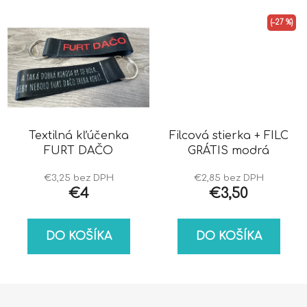
(–27 %)
Textilná kľúčenka
Filcová stierka + FILC
FURT DAČO
GRÁTIS modrá
€3,25 bez DPH
€2,85 bez DPH
€4
€3,50
DO KOŠÍKA
DO KOŠÍKA
Z