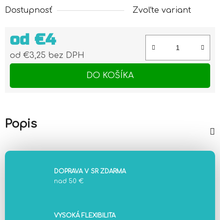
Dostupnosť
Zvoľte variant
od
€4
od
€3,25
bez DPH
Jednotková cena:
DO KOŠÍKA
Popis
DOPRAVA V SR ZDARMA
nad 50 €
VYSOKÁ FLEXIBILITA