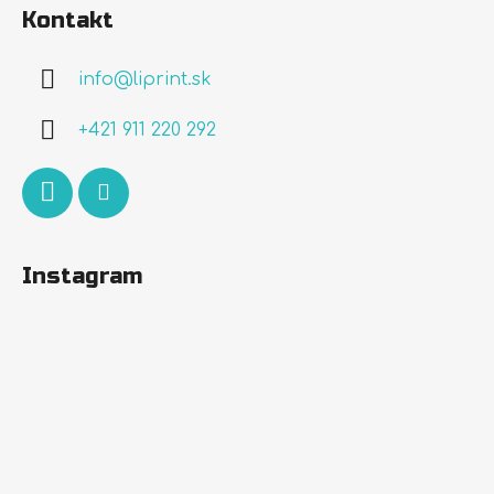
á
Kontakt
p
ä
info
@
liprint.sk
t
i
+421 911 220 292
e
Instagram