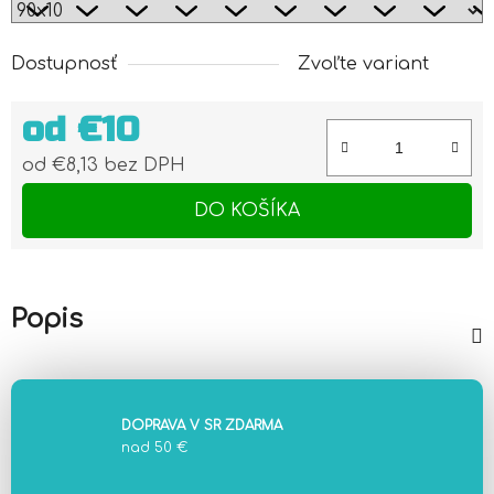
Dostupnosť
Zvoľte variant
od
€10
od
€8,13
bez DPH
Jednotková cena:
DO KOŠÍKA
Popis
DOPRAVA V SR ZDARMA
nad 50 €