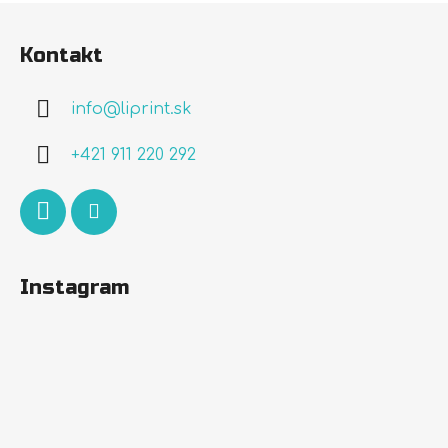
Z
á
Kontakt
p
ä
info
@
liprint.sk
t
i
+421 911 220 292
e
Instagram