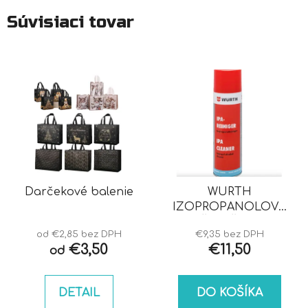
Súvisiaci tovar
Darčekové balenie
WURTH
IZOPROPANOLOVÝ
ČISTIČ IPA
od €2,85 bez DPH
€9,35 bez DPH
€3,50
€11,50
od
DETAIL
DO KOŠÍKA