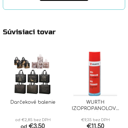
Súvisiaci tovar
Darčekové balenie
WURTH
IZOPROPANOLOVÝ
ČISTIČ IPA
od €2,85 bez DPH
€9,35 bez DPH
€3,50
€11,50
od