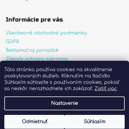
Informácie pre vás
Všeobecné obchodné podmienky
GDPR
Reklamačný poriadok
Zásady ochrany súkromia
Zásady používania súborov cookies
Táto stránka používa cookies na skvalitnenie
poskytovaných služieb. Kliknutím na tlačidlo
O nás
Súhlasím súhlasíte s používaním cookies, pokiaľ
FAQ
sa neskôr nerozhodnete ich zakázať.
Zistiť viac
Postup pri lepení nálepiek
Nastavenie
Vytvoril Shoptet
Odmietnuť
Súhlasím
Copyright 2026
Liprint.sk
. Všetky práva