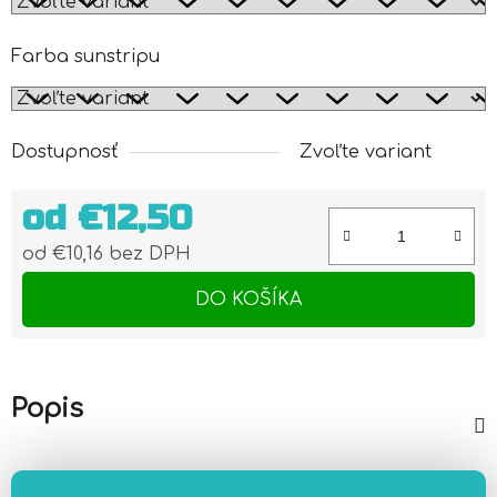
Farba sunstripu
Dostupnosť
Zvoľte variant
od
€12,50
od
€10,16
bez DPH
Jednotková cena:
DO KOŠÍKA
Popis