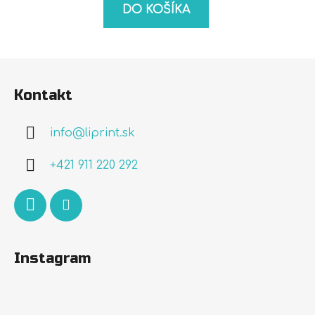
DO KOŠÍKA
Z
á
Kontakt
p
ä
info
@
liprint.sk
t
i
+421 911 220 292
e
Instagram