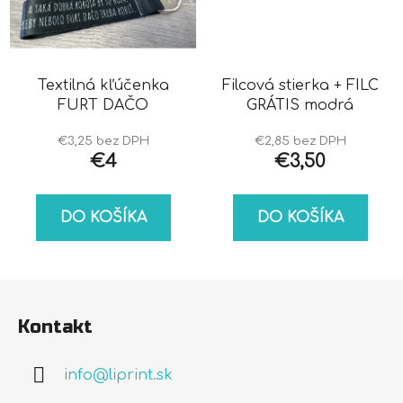
Textilná kľúčenka
Filcová stierka + FILC
FURT DAČO
GRÁTIS modrá
€3,25 bez DPH
€2,85 bez DPH
€4
€3,50
DO KOŠÍKA
DO KOŠÍKA
Z
á
Kontakt
p
ä
info
@
liprint.sk
t