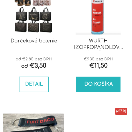
Darčekové balenie
WURTH
IZOPROPANOLOVÝ
ČISTIČ IPA
od €2,85 bez DPH
€9,35 bez DPH
€3,50
€11,50
od
DETAIL
DO KOŠÍKA
(–27 %)