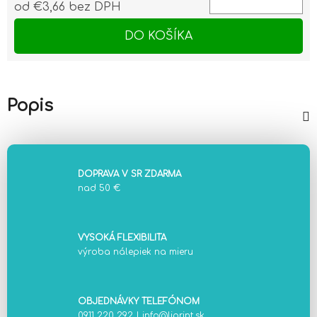
od
€3,66
bez DPH
Jednotková cena:
DO KOŠÍKA
Popis
DOPRAVA V SR ZDARMA
nad 50 €
VYSOKÁ FLEXIBILITA
výroba nálepiek na mieru
OBJEDNÁVKY TELEFÓNOM
0911 220 292
|
info@liprint.sk