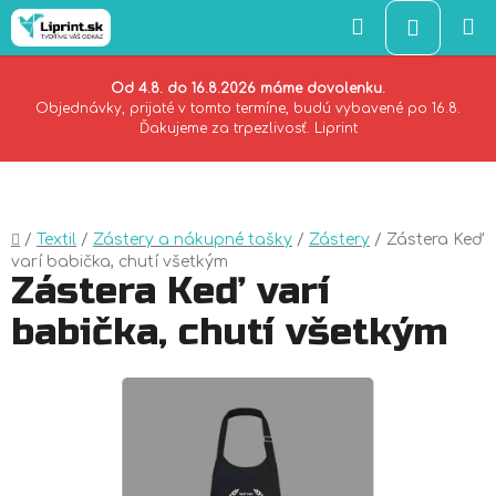
Hľadať
NÁKU
KOŠÍK
Od 4.8. do 16.8.2026 máme dovolenku.
Objednávky, prijaté v tomto termíne, budú vybavené po 16.8.
Ďakujeme za trpezlivosť. Liprint
Prejsť
na
obsah
Domov
/
Textil
/
Zástery a nákupné tašky
/
Zástery
/
Zástera Keď
varí babička, chutí všetkým
Zástera Keď varí
babička, chutí všetkým