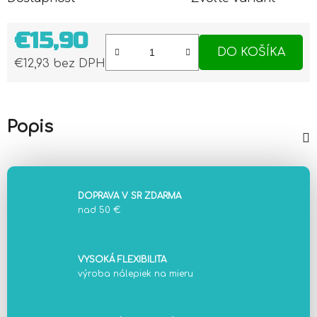
€15,90
DO KOŠÍKA
€12,93 bez DPH
Jednotková cena:
Popis
DOPRAVA V SR ZDARMA
nad 50 €
VYSOKÁ FLEXIBILITA
výroba nálepiek na mieru