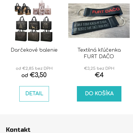
Darčekové balenie
Textilná kľúčenka
FURT DAČO
od €2,85 bez DPH
€3,25 bez DPH
€3,50
€4
od
DETAIL
DO KOŠÍKA
Z
á
Kontakt