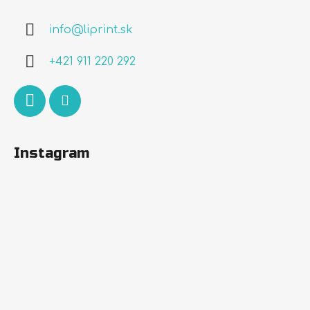
p
ä
info
@
liprint.sk
t
i
+421 911 220 292
e
Instagram