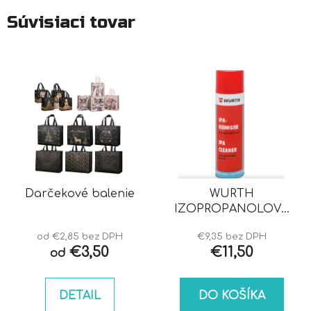
Súvisiaci tovar
Darčekové balenie
WURTH
IZOPROPANOLOVÝ
ČISTIČ IPA
od €2,85 bez DPH
€9,35 bez DPH
€3,50
€11,50
od
DETAIL
DO KOŠÍKA