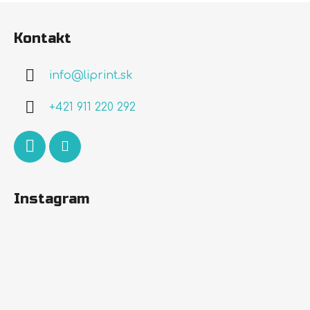
Z
á
Kontakt
p
ä
info
@
liprint.sk
t
i
+421 911 220 292
e
Instagram