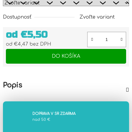
Dostupnosť
Zvoľte variant
od
€5,50
od
€4,47
bez DPH
Jednotková cena:
DO KOŠÍKA
Popis
DOPRAVA V SR ZDARMA
nad 50 €