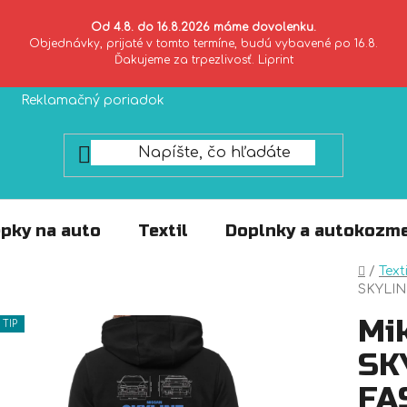
Od 4.8. do 16.8.2026 máme dovolenku.
Objednávky, prijaté v tomto termíne, budú vybavené po 16.8.
Ďakujeme za trpezlivosť. Liprint
Reklamačný poriadok
Zásady ochrany súkromia
pky na auto
Textil
Doplnky a autokozme
Domo
/
Texti
SKYLIN
Mi
TIP
SK
FA