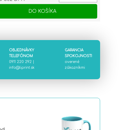
otková cena:
DO KOŠÍKA
OBJEDNÁVKY
GARANCIA
TELEFÓNOM
SPOKOJNOSTI
0911 220 292
|
overené
info@liprint.sk
zákazníkmi
od