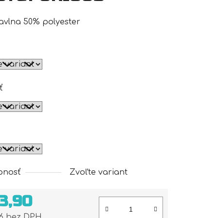
avlna 50% polyester
ť
pnosť
Zvoľte variant
3,90
56 bez DPH