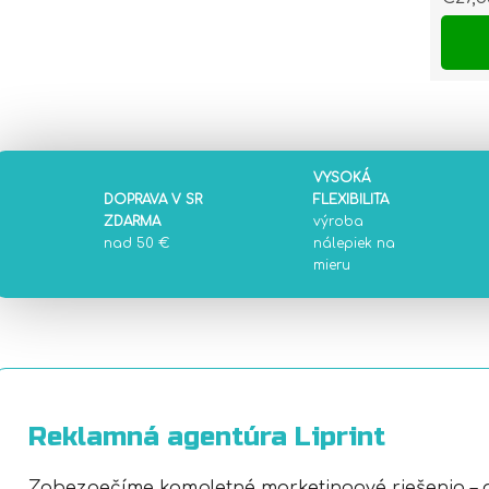
Jedn
VYSOKÁ
DOPRAVA V SR
FLEXIBILITA
ZDARMA
výroba
nad 50 €
nálepiek na
mieru
Reklamná agentúra Liprint
Zabezpečíme kompletné marketingové riešenia – 