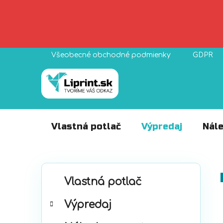
Prejsť
Všeobecné obchodné podmienky
GDPR
na
obsah
Vlastná potlač
Výpredaj
Nále
B
K
Preskočiť
o
Vlastná potlač
a
kategórie
č
t
Výpredaj
n
e
ý
g