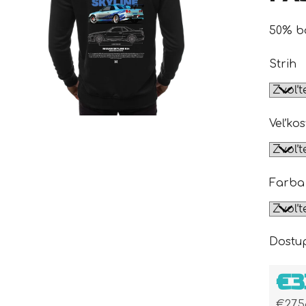
50% b
Strih
Veľkos
Farba
Dostu
€3
€27,