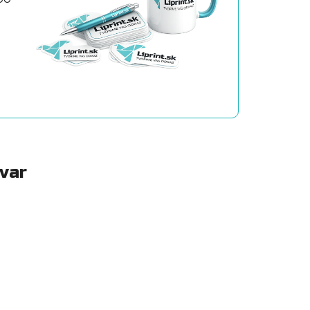
a
ovar