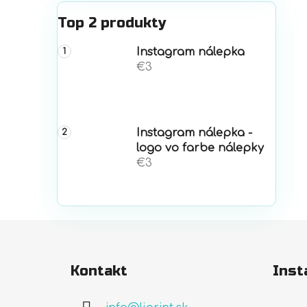
Top 2 produkty
Instagram nálepka
€3
Instagram nálepka -
logo vo farbe nálepky
€3
Z
á
Kontakt
Inst
p
ä