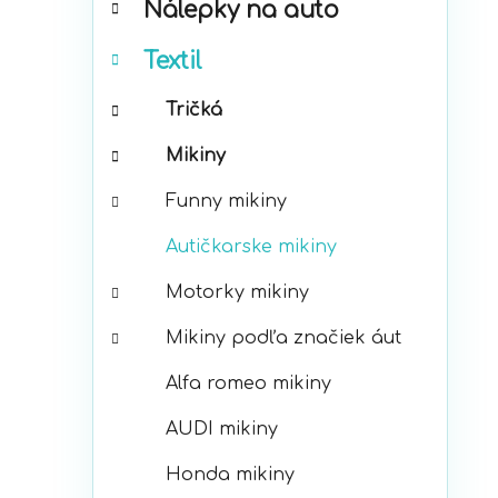
Nálepky na auto
ó
p
r
a
Textil
i
n
e
e
Tričká
l
Mikiny
Funny mikiny
Autičkarske mikiny
Motorky mikiny
Mikiny podľa značiek áut
Alfa romeo mikiny
AUDI mikiny
Honda mikiny