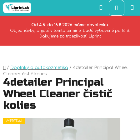
Hľadať
NÁKU
KOŠÍK
Od 4.8. do 16.8.2026 máme dovolenku.
Objednávky, prijaté v tomto termíne, budú vybavené po 16.8.
Ďakujeme za trpezlivosť. Liprint
Prejsť
na
obsah
Domov
/
Doplnky a autokozmetika
/
4detailer Principal Wheel
Cleaner čistič kolies
4detailer Principal
Wheel Cleaner čistič
kolies
VÝPREDAJ