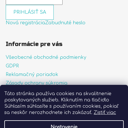
PRIHLÁSIŤ SA
Nová registrácia
Zabudnuté heslo
Informácie pre vás
Všeobecné obchodné podmienky
GDPR
Reklamačný poriadok
Zásady ochrany súkromia
Zásady používania súborov cookies
Táto stránka používa cookies na skvalitnenie
poskytovaných služieb. Kliknutím na tlačidlo
O nás
Súhlasím súhlasíte s používaním cookies, pokiaľ
FAQ
sa neskôr nerozhodnete ich zakázať.
Zistiť viac
Postup pri lepení nálepiek
Nastavenie