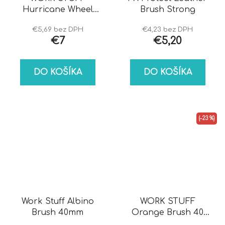
Hurricane Wheel
Brush Strong
Mitt - Najlepšia
€5,69 bez DPH
€4,23 bez DPH
rukavica na
€7
€5,20
umývanie kolies
DO KOŠÍKA
DO KOŠÍKA
(–23 %)
Work Stuff Albino
WORK STUFF
Brush 40mm
Orange Brush 40
mm Najväčší