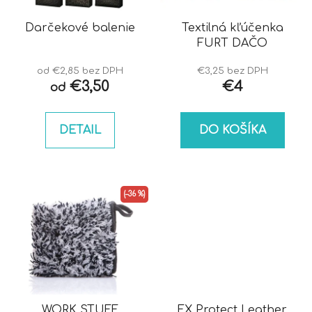
Darčekové balenie
Textilná kľúčenka
FURT DAČO
od €2,85 bez DPH
€3,25 bez DPH
€3,50
€4
od
DETAIL
DO KOŠÍKA
(–36 %)
WORK STUFF
FX Protect Leather