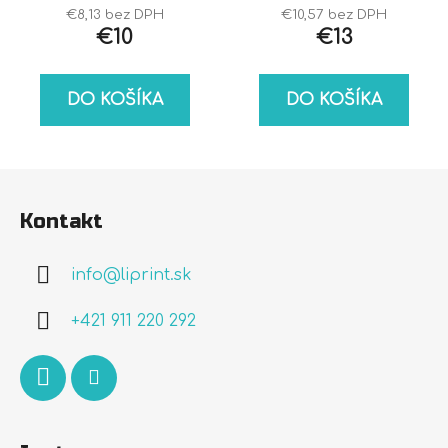
€8,13 bez DPH
€10,57 bez DPH
detailingový štetec
€10
€13
na trhu!
DO KOŠÍKA
DO KOŠÍKA
Z
á
Kontakt
p
ä
info
@
liprint.sk
t
i
+421 911 220 292
e