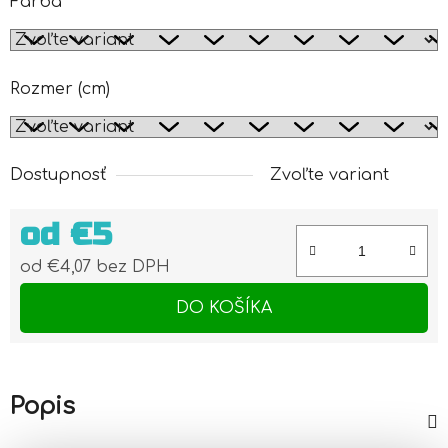
Farba
Rozmer (cm)
Dostupnosť
Zvoľte variant
od
€5
od
€4,07
bez DPH
Jednotková cena:
DO KOŠÍKA
Popis