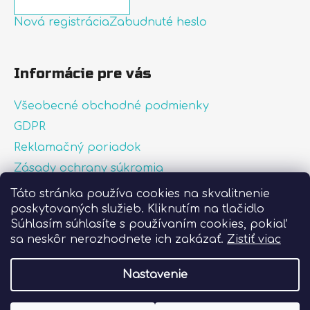
Nová registrácia
Zabudnuté heslo
Informácie pre vás
Všeobecné obchodné podmienky
GDPR
Reklamačný poriadok
Zásady ochrany súkromia
Zásady používania súborov cookies
Táto stránka používa cookies na skvalitnenie
poskytovaných služieb. Kliknutím na tlačidlo
O nás
Súhlasím súhlasíte s používaním cookies, pokiaľ
FAQ
sa neskôr nerozhodnete ich zakázať.
Zistiť viac
Postup pri lepení nálepiek
Nastavenie
Vytvoril Shoptet