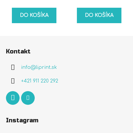
DO KOŠÍKA
DO KOŠÍKA
Z
á
Kontakt
p
ä
info
@
liprint.sk
t
i
+421 911 220 292
e
Instagram