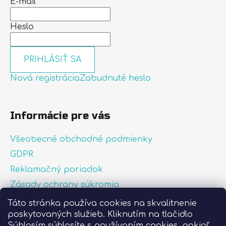
E-mail
Heslo
PRIHLÁSIŤ SA
Nová registrácia
Zabudnuté heslo
Informácie pre vás
Všeobecné obchodné podmienky
GDPR
Reklamačný poriadok
Zásady ochrany súkromia
Zásady používania súborov cookies
Táto stránka používa cookies na skvalitnenie
poskytovaných služieb. Kliknutím na tlačidlo
O nás
Súhlasím súhlasíte s používaním cookies, pokiaľ