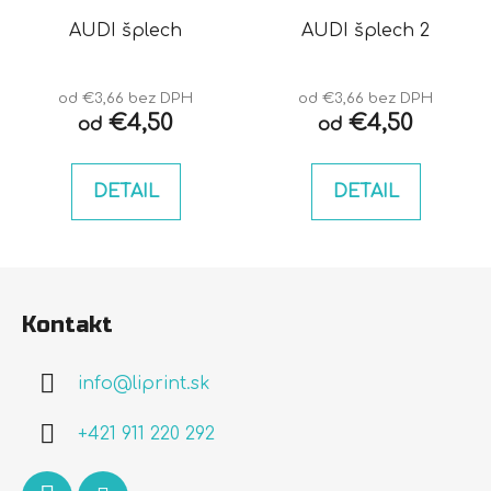
AUDI šplech
AUDI šplech 2
od €3,66 bez DPH
od €3,66 bez DPH
€4,50
€4,50
od
od
DETAIL
DETAIL
Z
á
Kontakt
p
ä
info
@
liprint.sk
t
i
+421 911 220 292
e