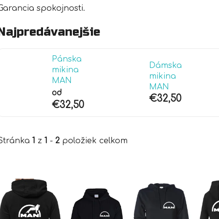
Garancia spokojnosti.
Najpredávanejšie
Pánska
Dámska
mikina
mikina
MAN
MAN
od
€32,50
€32,50
Stránka
1
z
1
-
2
položiek celkom
V
ý
p
i