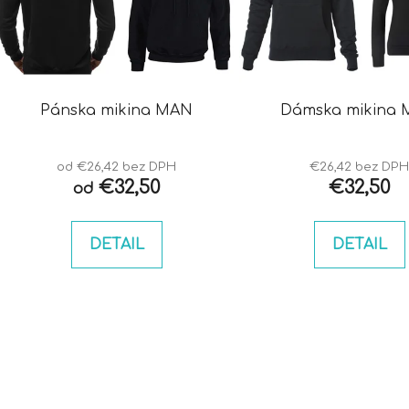
s
p
r
o
d
Pánska mikina MAN
Dám
u
k
t
od €26,42 bez DPH
€26,42 bez DP
€32,50
€32,50
od
o
v
DETAIL
DETAIL
O
v
l
á
d