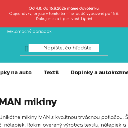
Od 4.8. do 16.8.2026 máme dovolenku.
Objednávky, prijaté v tomto termíne, budú vybavené po 16.8.
Ďakujeme za trpezlivosť. Liprint
Reklamačný poriadok
Zásady ochrany súkromia
pky na auto
Textil
Doplnky a autokozme
MAN mikiny
Unikátne mikiny MAN s kvalitnou trvácnou potlačou. Ši
či nálepiek. Rokmi overený výrobca textilu, nálepiek a