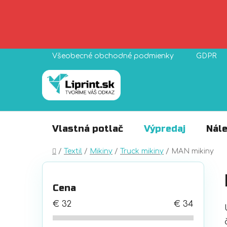
Prejsť
Všeobecné obchodné podmienky
GDPR
na
obsah
Vlastná potlač
Výpredaj
Nále
Domov
/
Textil
/
Mikiny
/
Truck mikiny
/
MAN mikiny
B
o
Cena
č
n
€
32
€
34
ý