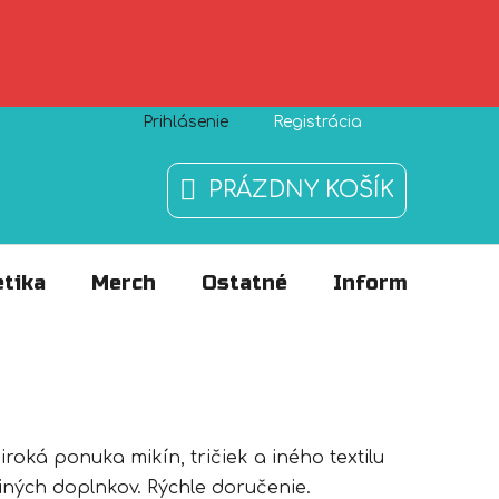
Prihlásenie
Registrácia
Zásady používania súborov cookies
O nás
FAQ
PRÁZDNY KOŠÍK
NÁKUPNÝ
KOŠÍK
tika
Merch
Ostatné
Informácie
roká ponuka mikín, tričiek a iného textilu
 iných doplnkov. Rýchle doručenie.