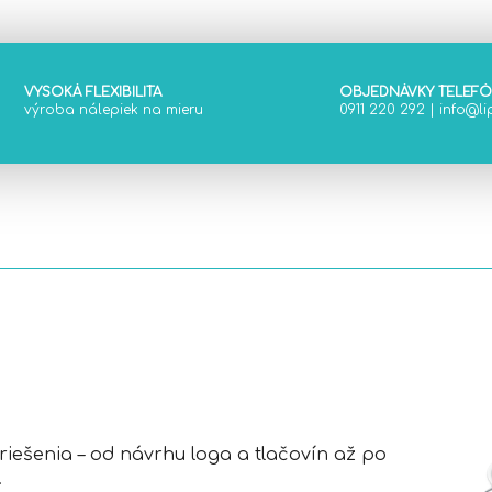
VYSOKÁ FLEXIBILITA
OBJEDNÁVKY TELEF
výroba nálepiek na mieru
0911 220 292
|
info@lip
ešenia – od návrhu loga a tlačovín až po
.