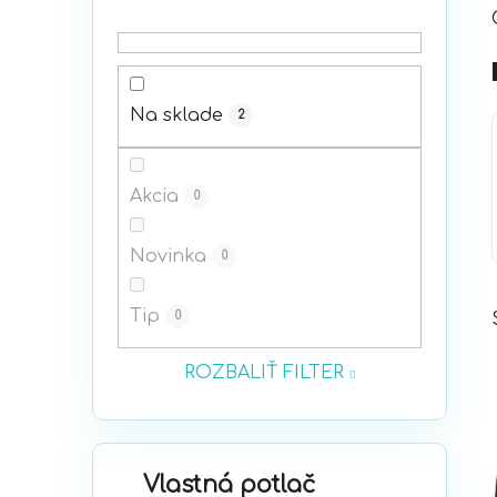
p
a
n
e
Na sklade
2
l
Akcia
0
Novinka
0
Tip
0
ROZBALIŤ FILTER
K
Preskočiť
Vlastná potlač
a
kategórie