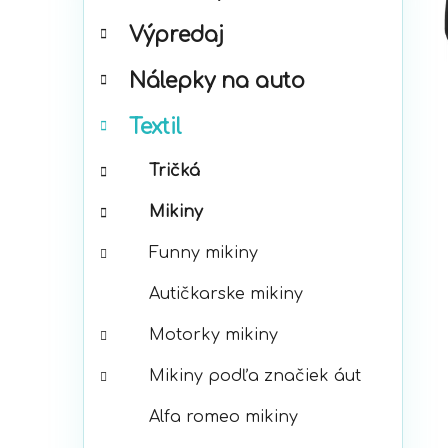
t
Výpredaj
e
g
Nálepky na auto
ó
r
Textil
i
e
Tričká
Mikiny
Funny mikiny
Autičkarske mikiny
Motorky mikiny
Mikiny podľa značiek áut
Alfa romeo mikiny