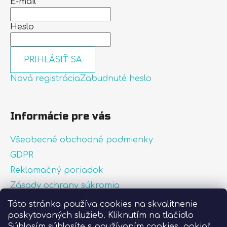
E-mail
Heslo
PRIHLÁSIŤ SA
Nová registrácia
Zabudnuté heslo
Informácie pre vás
Všeobecné obchodné podmienky
GDPR
Reklamačný poriadok
Zásady ochrany súkromia
Zásady používania súborov cookies
Táto stránka používa cookies na skvalitnenie
poskytovaných služieb. Kliknutím na tlačidlo
O nás
Súhlasím súhlasíte s používaním cookies, pokiaľ