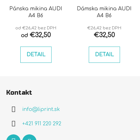
Pánska mikina AUDI
Dámska mikina AUDI
A4 B6
A4 B6
od €26,42 bez DPH
€26,42 bez DPH
€32,50
€32,50
od
DETAIL
DETAIL
Z
á
Kontakt
p
ä
info
@
liprint.sk
t
i
+421 911 220 292
e