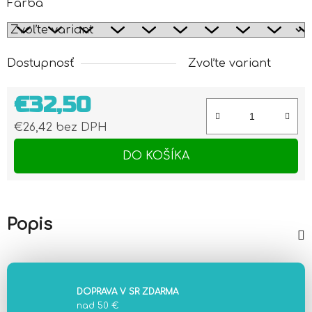
Farba
Dostupnosť
Zvoľte variant
€32,50
€26,42 bez DPH
Jednotková cena:
DO KOŠÍKA
Popis
DOPRAVA V SR ZDARMA
nad 50 €