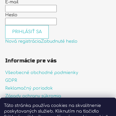
E-mail
Heslo
PRIHLÁSIŤ SA
Nová registrácia
Zabudnuté heslo
Informácie pre vás
Všeobecné obchodné podmienky
GDPR
Reklamačný poriadok
Zásady ochrany súkromia
Zásady používania súborov cookies
Táto stránka používa cookies na skvalitnenie
poskytovaných služieb. Kliknutím na tlačidlo
O nás