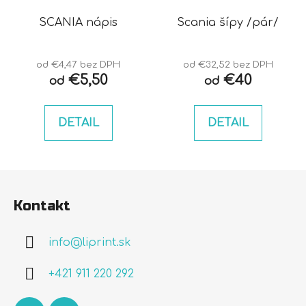
SCANIA nápis
Scania šípy /pár/
od €4,47 bez DPH
od €32,52 bez DPH
€5,50
€40
od
od
DETAIL
DETAIL
Z
á
Kontakt
p
ä
info
@
liprint.sk
t
i
+421 911 220 292
e