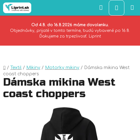
Hľadať
NÁKU
KOŠÍK
Od 4.8. do 16.8.2026 máme dovolenku.
Objednávky, prijaté v tomto termíne, budú vybavené po 16.8.
Ďakujeme za trpezlivosť. Liprint
Prejsť
na
obsah
Domov
/
Textil
/
Mikiny
/
Motorky mikiny
/
Dámska mikina West
coast choppers
Dámska mikina West
coast choppers