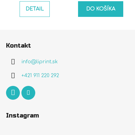
DETAIL
DO KOŠÍKA
Z
á
Kontakt
p
ä
info
@
liprint.sk
t
i
+421 911 220 292
e
Instagram