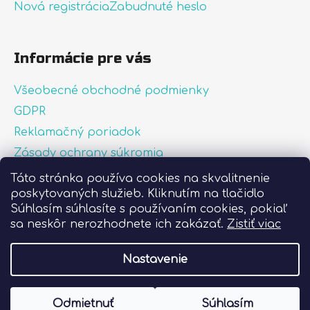
Nová registrácia
Zabudnuté heslo
Informácie pre vás
Všeobecné obchodné podmienky
GDPR
Reklamačný poriadok
Zásady ochrany súkromia
Zásady používania súborov cookies
Táto stránka používa cookies na skvalitnenie
poskytovaných služieb. Kliknutím na tlačidlo
O nás
Súhlasím súhlasíte s používaním cookies, pokiaľ
FAQ
sa neskôr nerozhodnete ich zakázať.
Zistiť viac
Postup pri lepení nálepiek
Nastavenie
Vytvoril Shoptet
Odmietnuť
Súhlasím
Copyright 2026
Liprint.sk
. Všetky práva